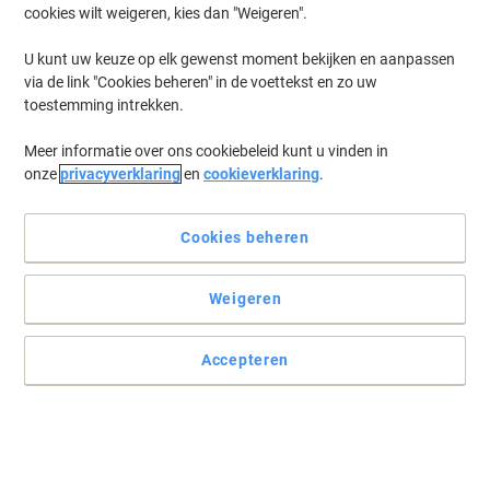
cookies wilt weigeren, kies dan "Weigeren".
Log in
om eerder opgeslagen printers en/of eerder gekochte cartridges
te tonen
U kunt uw keuze op elk gewenst moment bekijken en aanpassen
via de link "Cookies beheren" in de voettekst en zo uw
OKI C 612 DN Printer Toner Cartridges
(9)
toestemming intrekken.
Meer informatie over ons cookiebeleid kunt u vinden in
Filteren op
onze
privacyverklaring
en
cookieverklaring
.
Oki Origineel Drum 46507308 Zwart
Cookies beheren
Koop Meer,
Bespaar Meer
€ 104,99
Stuk
Vanaf 3 Stuks
€ 127,04 Incl. btw
Weigeren
Momenteel op voorraad
Levertijd 3-6
werkdagen
Verzonden door externe leverancier
Accepteren
Aantal
OKI 46507506 Origineel Tonercartridge
Magenta