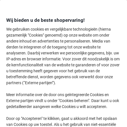
Meteen
Meteen
naar
naar
inhoud
navigatie
Wij bieden u de beste shopervaring!
We gebruiken cookies en vergelijkbare technologieën (hierna
gezamenlijk "Cookies" genoemd) op onze website om onder
Home
andere inhoud en advertenties te personaliseren. Media van
Inkt en Toner Zoekmachine
derden te integreren of de toegang tot onze website te
Zoek inkt, toner en labeltape voor uw printer
analyseren. Daarbij verwerken we persoonlijke gegevens, bijv. uw
IP-adres en browser informatie. Voor zover dit noodzakelijk is om
de kernfunctionaliteit van de website te garanderen of voor zover
Kies merk, reeks en model uit de opties hieronder
u toestemming heeft gegeven voor het gebruik van de
betreffende dienst, worden gegevens ook verwerkt door onze
OKI
partners (“Externe partijen”).
Meer informatie over de door ons geïntegreerde Cookies en
C
Externe partijen vindt u onder "Cookies beheren". Daar kunt u ook
gedetailleerder aangeven welke Cookies u wilt accepteren.
OKI C 612 DN
Door op "Accepteren" te klikken, gaat u akkoord met het opslaan
van Cookies op uw toestel. Als u het gebruik van niet-essentiële