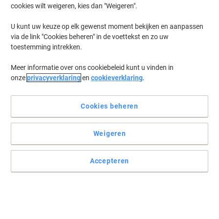
cookies wilt weigeren, kies dan "Weigeren".
Log in
om eerder opgeslagen printers en/of eerder gekochte cartridges
te tonen
U kunt uw keuze op elk gewenst moment bekijken en aanpassen
via de link "Cookies beheren" in de voettekst en zo uw
OKI C 5950 Printer Toner Cartridges
(1)
toestemming intrekken.
Meer informatie over ons cookiebeleid kunt u vinden in
Filteren op
onze
privacyverklaring
en
cookieverklaring
.
OKI 43865723 Origineel Tonercartridge
Cyaan
Cookies beheren
Koop Meer,
Bespaar Meer
€ 306,99
Stuk
Vanaf 3 Stuks
Weigeren
€ 371,46 Incl. btw
Momenteel op voorraad
Levertijd 3-5
werkdagen
Accepteren
Verzonden door externe leverancier
Aantal
Vorige
Volgende
1