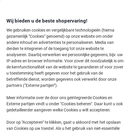
Meteen
Meteen
naar
naar
inhoud
navigatie
Wij bieden u de beste shopervaring!
We gebruiken cookies en vergelijkbare technologieën (hierna
gezamenlijk "Cookies" genoemd) op onze website om onder
Home
andere inhoud en advertenties te personaliseren. Media van
Inkt en Toner Zoekmachine
derden te integreren of de toegang tot onze website te
Zoek inkt, toner en labeltape voor uw printer
analyseren. Daarbij verwerken we persoonlijke gegevens, bijv. uw
IP-adres en browser informatie. Voor zover dit noodzakelijk is om
de kernfunctionaliteit van de website te garanderen of voor zover
Kies merk, reeks en model uit de opties hieronder
u toestemming heeft gegeven voor het gebruik van de
betreffende dienst, worden gegevens ook verwerkt door onze
OKI
partners (“Externe partijen”).
Meer informatie over de door ons geïntegreerde Cookies en
C
Externe partijen vindt u onder "Cookies beheren". Daar kunt u ook
gedetailleerder aangeven welke Cookies u wilt accepteren.
OKI C 5950
Door op "Accepteren" te klikken, gaat u akkoord met het opslaan
van Cookies op uw toestel. Als u het gebruik van niet-essentiële