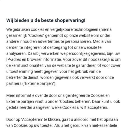
Meteen
Meteen
naar
naar
inhoud
navigatie
Wij bieden u de beste shopervaring!
We gebruiken cookies en vergelijkbare technologieën (hierna
gezamenlijk "Cookies" genoemd) op onze website om onder
Home
andere inhoud en advertenties te personaliseren. Media van
Inkt en Toner Zoekmachine
derden te integreren of de toegang tot onze website te
Zoek inkt, toner en labeltape voor uw printer
analyseren. Daarbij verwerken we persoonlijke gegevens, bijv. uw
IP-adres en browser informatie. Voor zover dit noodzakelijk is om
de kernfunctionaliteit van de website te garanderen of voor zover
Kies merk, reeks en model uit de opties hieronder
u toestemming heeft gegeven voor het gebruik van de
betreffende dienst, worden gegevens ook verwerkt door onze
OKI
partners (“Externe partijen”).
Meer informatie over de door ons geïntegreerde Cookies en
C
Externe partijen vindt u onder "Cookies beheren". Daar kunt u ook
gedetailleerder aangeven welke Cookies u wilt accepteren.
OKI C 321
Door op "Accepteren" te klikken, gaat u akkoord met het opslaan
van Cookies op uw toestel. Als u het gebruik van niet-essentiële