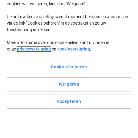
cookies wilt weigeren, kies dan "Weigeren".
Log in
om eerder opgeslagen printers en/of eerder gekochte cartridges
te tonen
U kunt uw keuze op elk gewenst moment bekijken en aanpassen
via de link "Cookies beheren" in de voettekst en zo uw
OKI C 321 Printer Toner Cartridges
(5)
toestemming intrekken.
Meer informatie over ons cookiebeleid kunt u vinden in
Filteren op
onze
privacyverklaring
en
cookieverklaring
.
OKI 44973534 Origineel Tonercartridge
Magenta
Cookies beheren
Koop Meer,
Bespaar Meer
€ 109,99
Stuk
Vanaf 3 Stuks
Weigeren
€ 133,09 Incl. btw
Momenteel op voorraad
Vóór 15:30 uur
besteld, volgende werkdag geleverd
Accepteren
Aantal
OKI Original 44472603 Fuser Unit