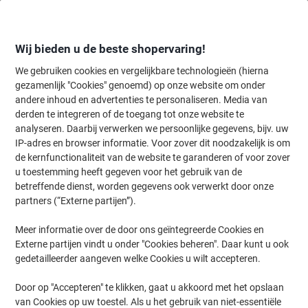
Meteen
Meteen
naar
naar
inhoud
navigatie
Wij bieden u de beste shopervaring!
We gebruiken cookies en vergelijkbare technologieën (hierna
gezamenlijk "Cookies" genoemd) op onze website om onder
Home
andere inhoud en advertenties te personaliseren. Media van
Inkt en Toner Zoekmachine
derden te integreren of de toegang tot onze website te
Zoek inkt, toner en labeltape voor uw printer
analyseren. Daarbij verwerken we persoonlijke gegevens, bijv. uw
IP-adres en browser informatie. Voor zover dit noodzakelijk is om
de kernfunctionaliteit van de website te garanderen of voor zover
Kies merk, reeks en model uit de opties hieronder
u toestemming heeft gegeven voor het gebruik van de
betreffende dienst, worden gegevens ook verwerkt door onze
Nashuatec
partners (“Externe partijen”).
Meer informatie over de door ons geïntegreerde Cookies en
MP
Externe partijen vindt u onder "Cookies beheren". Daar kunt u ook
gedetailleerder aangeven welke Cookies u wilt accepteren.
Nashuatec MP 161 F
Door op "Accepteren" te klikken, gaat u akkoord met het opslaan
van Cookies op uw toestel. Als u het gebruik van niet-essentiële