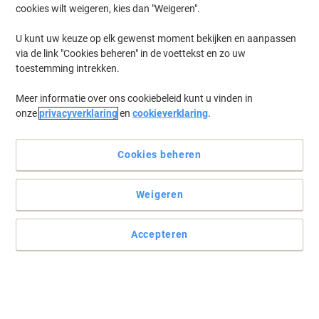
cookies wilt weigeren, kies dan "Weigeren".
Log in
om eerder opgeslagen printers en/of eerder gekochte cartridges
te tonen
U kunt uw keuze op elk gewenst moment bekijken en aanpassen
via de link "Cookies beheren" in de voettekst en zo uw
Nashuatec MP 161 F Printer Toner Cartridges
(1)
toestemming intrekken.
Meer informatie over ons cookiebeleid kunt u vinden in
Filteren op
onze
privacyverklaring
en
cookieverklaring
.
Ricoh Originele tonercartridge 842338
Zwart
Cookies beheren
Koop Meer,
Bespaar Meer
€ 29,49
Stuk
Vanaf 3 Stuks
Weigeren
€ 35,68 Incl. btw
Momenteel op voorraad
Levertijd 3-5
werkdagen
Accepteren
Verzonden door externe leverancier
Aantal
Vorige
Volgende
1