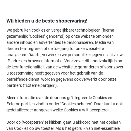
Meteen
Meteen
naar
naar
inhoud
navigatie
Wij bieden u de beste shopervaring!
We gebruiken cookies en vergelijkbare technologieën (hierna
gezamenlijk "Cookies" genoemd) op onze website om onder
Home
andere inhoud en advertenties te personaliseren. Media van
Inkt en Toner Zoekmachine
derden te integreren of de toegang tot onze website te
Zoek inkt, toner en labeltape voor uw printer
analyseren. Daarbij verwerken we persoonlijke gegevens, bijv. uw
IP-adres en browser informatie. Voor zover dit noodzakelijk is om
de kernfunctionaliteit van de website te garanderen of voor zover
Kies merk, reeks en model uit de opties hieronder
u toestemming heeft gegeven voor het gebruik van de
betreffende dienst, worden gegevens ook verwerkt door onze
Nashuatec
partners (“Externe partijen”).
Meer informatie over de door ons geïntegreerde Cookies en
Docustation D
Externe partijen vindt u onder "Cookies beheren". Daar kunt u ook
gedetailleerder aangeven welke Cookies u wilt accepteren.
Nashuatec Docustation D 7505
Door op "Accepteren" te klikken, gaat u akkoord met het opslaan
van Cookies op uw toestel. Als u het gebruik van niet-essentiële