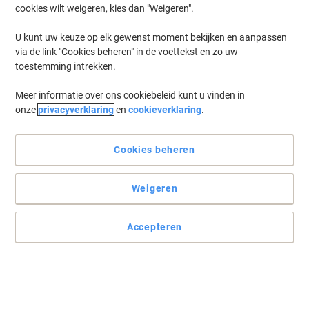
cookies wilt weigeren, kies dan "Weigeren".
Log in
om eerder opgeslagen printers en/of eerder gekochte cartridges
te tonen
U kunt uw keuze op elk gewenst moment bekijken en aanpassen
via de link "Cookies beheren" in de voettekst en zo uw
Nashuatec Docustation D 7505 Printer Toner Cartridges
(1)
toestemming intrekken.
Meer informatie over ons cookiebeleid kunt u vinden in
Filteren op
onze
privacyverklaring
en
cookieverklaring
.
Ricoh Origineel Tonercartridge 842346
Zwart
Cookies beheren
Koop Meer,
Bespaar Meer
€ 68,99
Stuk
Vanaf 3 Stuks
Weigeren
€ 83,48 Incl. btw
Momenteel op voorraad
Levertijd 2-3
werkdagen
Accepteren
Aantal
Vorige
Volgende
1
pagina
pagina