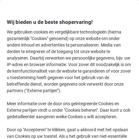
Meteen
Meteen
naar
naar
inhoud
navigatie
Wij bieden u de beste shopervaring!
We gebruiken cookies en vergelijkbare technologieën (hierna
gezamenlijk "Cookies" genoemd) op onze website om onder
Home
andere inhoud en advertenties te personaliseren. Media van
Inkt en Toner Zoekmachine
derden te integreren of de toegang tot onze website te
Zoek inkt, toner en labeltape voor uw printer
analyseren. Daarbij verwerken we persoonlijke gegevens, bijv. uw
IP-adres en browser informatie. Voor zover dit noodzakelijk is om
de kernfunctionaliteit van de website te garanderen of voor zover
Kies merk, reeks en model uit de opties hieronder
u toestemming heeft gegeven voor het gebruik van de
betreffende dienst, worden gegevens ook verwerkt door onze
Lexmark
partners (“Externe partijen”).
Meer informatie over de door ons geïntegreerde Cookies en
XC
Externe partijen vindt u onder "Cookies beheren". Daar kunt u ook
gedetailleerder aangeven welke Cookies u wilt accepteren.
Lexmark XC 8160
Door op "Accepteren" te klikken, gaat u akkoord met het opslaan
van Cookies op uw toestel. Als u het gebruik van niet-essentiële