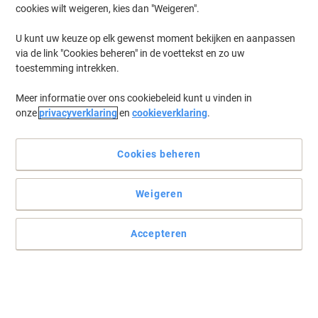
cookies wilt weigeren, kies dan "Weigeren".
Log in
om eerder opgeslagen printers en/of eerder gekochte cartridges
te tonen
U kunt uw keuze op elk gewenst moment bekijken en aanpassen
via de link "Cookies beheren" in de voettekst en zo uw
Lexmark XC 8160 Printer Toner Cartridges
(4)
toestemming intrekken.
Meer informatie over ons cookiebeleid kunt u vinden in
Filteren op
onze
privacyverklaring
en
cookieverklaring
.
Lexmark Fotoconductor unit 72K0P00
Cyaan, Magenta, Geel, zwart
Cookies beheren
Koop Meer,
Bespaar Meer
€ 107,99
Stuk
Vanaf 3 Stuks
Weigeren
€ 130,67 Incl. btw
Momenteel op voorraad
Vóór 17:00 uur
besteld, bezorging binnen 2-4 werkdagen
Accepteren
Verzonden door externe leverancier
Aantal
Lexmark Origineel Afvaltonerfles