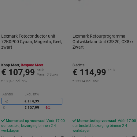
Lexmark Fotoconductor unit
Lexmark Retourprogramma
72K0P00 Cyaan, Magenta, Geel,
Ontwikkelaar Unit CS820, CX8xx
zwart
Zwart
Koop Meer,
Bespaar Meer
Slechts
€ 107,99
€ 114,99
Stuk
Stuk
Vanaf 3 Stuks
€ 130,67 Incl. btw
€ 139,14 Incl. btw
Korting
Aantal
Excl. btw
1-2
€ 114,99
3+
€ 107,99
-6%
Momenteel op voorraad
Vóór 17:00
Momenteel op voorraad
Vóór 17:00
uur besteld, bezorging binnen 2-4
uur besteld, bezorging binnen 2-4
werkdagen
werkdagen