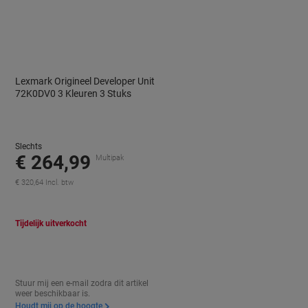
Lexmark Origineel Developer Unit
72K0DV0 3 Kleuren 3 Stuks
Slechts
€ 264,99
Multipak
€ 320,64 Incl. btw
Tijdelijk uitverkocht
Stuur mij een e-mail zodra dit artikel
weer beschikbaar is.
Houdt mij op de hoogte