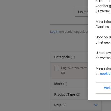
kernfunct
voor het 
(“Externe 
Lexmark
Meer infor
"Cookies b
Log in
om eerder opgeslagen printers en/of 
Door op "A
u het gebr
U kunt uw
Categorie
(1)
de voette
Originele tonercartridges
Meer info
(3)
en
cookie
Merk
(1)
Wei
Product Type
(2)
Prijs
(2)