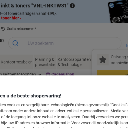
 inkt & toners
VNL-INKTW31
t- of tonercartridges vanaf €99,-.
 toner hier ›
Gratis retourneren*
00
I
Ontvang e
Planning &
Kantoorapparaten
Inkt &
Papier, Env
Kantoormeubelen
aanbiedin
presentatie
& Technologie
Toner
& Verpakke
en seizoensgebonden
Cadeaushop
In
Nieuw bij Vik
den u de beste shopervaring!
labeltape voor uw printer
ken cookies en vergelijkbare technologieën (hierna gezamenlijk "Cookies
ite om onder andere inhoud en advertenties te personaliseren. Media van
 of de toegang tot onze website te analyseren. Daarbij verwerken we pers
Kies merk, reeks en model uit de opties hieronder
bijv. uw IP-adres en browser informatie. Voor zover dit noodzakelijk is o