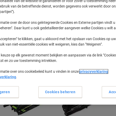
ionaliteit van de website te garanderen of voor zover u toestemming hee
gebruik van de betreffende dienst, worden gegevens ook verwerkt door on
partijen”).
XC
Lexmark XC
matie over de door ons geïntegreerde Cookies en Externe partijen vindt u
eheren". Daar kunt u ook gedetailleerder aangeven welke Cookies u wilt 
eerder gekochte cartridges te tonen
ccepteren" te klikken, gaat u akkoord met het opslaan van Cookies op uw 
uik van niet-essentiële cookies wilt weigeren, kies dan "Weigeren".
Lexmark XC 6152 Printer Toner Cartr
 keuze op elk gewenst moment bekijken en aanpassen via de link "Cookies
Sorteer op:
kst en zo uw toestemming intrekken.
rmatie over ons cookiebeleid kunt u vinden in onze
privacyverklaring
verklaring
.
geren
Cookies beheren
Acc