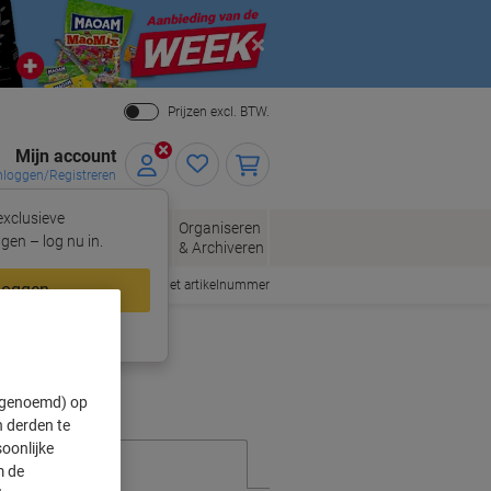
Close
Prijzen excl. BTW.
Mijn account
nloggen/Registreren
xclusieve
eloppen
Organiseren
Kantoorartikelen
gen – log nu in.
n
& Archiveren
Snel bestellen met artikelnummer
loggen
ing?
Meld u nu aan
" genoemd) op
 derden te
oonlijke
m de