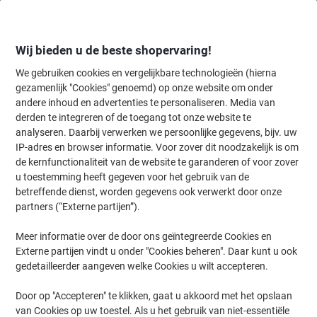
Meteen
Meteen
naar
naar
inhoud
navigatie
Wij bieden u de beste shopervaring!
We gebruiken cookies en vergelijkbare technologieën (hierna
gezamenlijk "Cookies" genoemd) op onze website om onder
Home
andere inhoud en advertenties te personaliseren. Media van
Inkt en Toner Zoekmachine
derden te integreren of de toegang tot onze website te
Zoek inkt, toner en labeltape voor uw printer
analyseren. Daarbij verwerken we persoonlijke gegevens, bijv. uw
IP-adres en browser informatie. Voor zover dit noodzakelijk is om
de kernfunctionaliteit van de website te garanderen of voor zover
Kies merk, reeks en model uit de opties hieronder
u toestemming heeft gegeven voor het gebruik van de
betreffende dienst, worden gegevens ook verwerkt door onze
Lexmark
partners (“Externe partijen”).
Meer informatie over de door ons geïntegreerde Cookies en
X
Externe partijen vindt u onder "Cookies beheren". Daar kunt u ook
gedetailleerder aangeven welke Cookies u wilt accepteren.
Lexmark X 952
Door op "Accepteren" te klikken, gaat u akkoord met het opslaan
van Cookies op uw toestel. Als u het gebruik van niet-essentiële