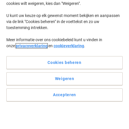
cookies wilt weigeren, kies dan "Weigeren".
Log in
om eerder opgeslagen printers en/of eerder gekochte cartridges
te tonen
U kunt uw keuze op elk gewenst moment bekijken en aanpassen
via de link "Cookies beheren" in de voettekst en zo uw
Lexmark X 952 Printer Toner Cartridges
(6)
toestemming intrekken.
Meer informatie over ons cookiebeleid kunt u vinden in
Filteren op
onze
privacyverklaring
en
cookieverklaring
.
Lexmark Origineel Tonercartridge
X950X2MG Magenta
Cookies beheren
Koop Meer,
Bespaar Meer
€ 777,00
Stuk
Vanaf 3 Stuks
Weigeren
€ 940,17 Incl. btw
Momenteel op voorraad
Levertijd 3-5
werkdagen
Accepteren
Verzonden door externe leverancier
Aantal
Lexmark C950X76G Tonerafvaleenheid