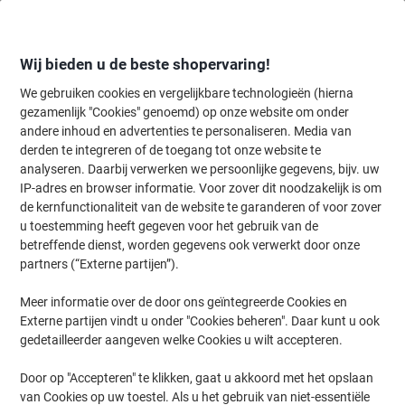
Meteen
Meteen
naar
naar
inhoud
navigatie
Wij bieden u de beste shopervaring!
We gebruiken cookies en vergelijkbare technologieën (hierna
gezamenlijk "Cookies" genoemd) op onze website om onder
Home
andere inhoud en advertenties te personaliseren. Media van
Inkt en Toner Zoekmachine
derden te integreren of de toegang tot onze website te
Zoek inkt, toner en labeltape voor uw printer
analyseren. Daarbij verwerken we persoonlijke gegevens, bijv. uw
IP-adres en browser informatie. Voor zover dit noodzakelijk is om
de kernfunctionaliteit van de website te garanderen of voor zover
Kies merk, reeks en model uit de opties hieronder
u toestemming heeft gegeven voor het gebruik van de
betreffende dienst, worden gegevens ook verwerkt door onze
Lexmark
partners (“Externe partijen”).
Meer informatie over de door ons geïntegreerde Cookies en
Optra T
Externe partijen vindt u onder "Cookies beheren". Daar kunt u ook
gedetailleerder aangeven welke Cookies u wilt accepteren.
Lexmark Optra T 640 DTN
Door op "Accepteren" te klikken, gaat u akkoord met het opslaan
van Cookies op uw toestel. Als u het gebruik van niet-essentiële