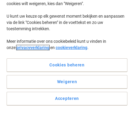
cookies wilt weigeren, kies dan "Weigeren".
Log in
om eerder opgeslagen printers en/of eerder gekochte cartridges
te tonen
U kunt uw keuze op elk gewenst moment bekijken en aanpassen
via de link "Cookies beheren" in de voettekst en zo uw
Lexmark Optra T 640 DTN Printer Toner Cartridges
(1)
toestemming intrekken.
Meer informatie over ons cookiebeleid kunt u vinden in
Filteren op
onze
privacyverklaring
en
cookieverklaring
.
Lexmark Origineel Tonercartridge
64016HE Zwart
Cookies beheren
Koop Meer,
Bespaar Meer
€ 654,00
Stuk
Vanaf 3 Stuks
Weigeren
€ 791,34 Incl. btw
Momenteel op voorraad
Levertijd 3-5
werkdagen
Accepteren
Verzonden door externe leverancier
Aantal
Vorige
Volgende
1