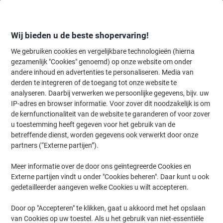
Meteen
Meteen
naar
naar
inhoud
navigatie
Wij bieden u de beste shopervaring!
We gebruiken cookies en vergelijkbare technologieën (hierna
gezamenlijk "Cookies" genoemd) op onze website om onder
Home
andere inhoud en advertenties te personaliseren. Media van
Inkt en Toner Zoekmachine
derden te integreren of de toegang tot onze website te
Zoek inkt, toner en labeltape voor uw printer
analyseren. Daarbij verwerken we persoonlijke gegevens, bijv. uw
IP-adres en browser informatie. Voor zover dit noodzakelijk is om
de kernfunctionaliteit van de website te garanderen of voor zover
Kies merk, reeks en model uit de opties hieronder
u toestemming heeft gegeven voor het gebruik van de
betreffende dienst, worden gegevens ook verwerkt door onze
Lexmark
partners (“Externe partijen”).
Meer informatie over de door ons geïntegreerde Cookies en
MX
Externe partijen vindt u onder "Cookies beheren". Daar kunt u ook
gedetailleerder aangeven welke Cookies u wilt accepteren.
Lexmark MX 622 ADHE
Door op "Accepteren" te klikken, gaat u akkoord met het opslaan
van Cookies op uw toestel. Als u het gebruik van niet-essentiële