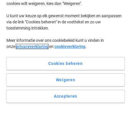
cookies wilt weigeren, kies dan "Weigeren".
Log in
om eerder opgeslagen printers en/of eerder gekochte cartridges
te tonen
U kunt uw keuze op elk gewenst moment bekijken en aanpassen
via de link "Cookies beheren" in de voettekst en zo uw
Lexmark MX 622 ADHE Printer Toner Cartridges
(4)
toestemming intrekken.
Meer informatie over ons cookiebeleid kunt u vinden in
Filteren op
onze
privacyverklaring
en
cookieverklaring
.
Lexmark Origineel Tonercartridge
56F2H0E Zwart
Cookies beheren
Koop Meer,
Bespaar Meer
€ 479,99
Stuk
Vanaf 3 Stuks
Weigeren
€ 580,79 Incl. btw
Momenteel op voorraad
Vóór 17:00 uur
besteld, bezorging binnen 2-4 werkdagen
Accepteren
Verzonden door externe leverancier
Aantal
Lexmark Origineel Tonercartridge