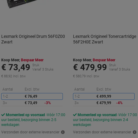
Lexmark Origineel Drum 56F0Z00
Lexmark Origineel Tonercartridge
Zwart
56F2H0E Zwart
Koop Meer,
Bespaar Meer
Koop Meer,
Bespaar Meer
€ 73,49
€ 479,99
Stuk
Stuk
Vanaf 3 Stuks
Vanaf 3 Stuks
€ 88,92 Incl. btw
€ 580,79 Incl. btw
Korting
K
Aantal
Excl. btw
Aantal
Excl. btw
1-2
€ 76,49
1-2
€ 499,99
3+
€ 73,49
-3%
3+
€ 479,99
-4%
Momenteel op voorraad
Vóór 17:00
Momenteel op voorraad
Vóór 17:00
uur besteld, bezorging binnen 2-5
uur besteld, bezorging binnen 2-4
werkdagen
werkdagen
Verzonden door externe leverancier
Verzonden door externe leverancier