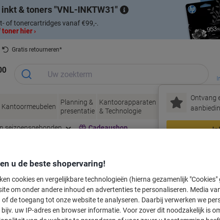
 inkt & toners
VNL-INKTW31
t- of tonercartridges vanaf €99,-.
 toner hier ›
Gratis retourneren*
00
I
Ontvang e
Planning &
Kantoorapparaten
Inkt &
Papier, Env
Kantoormeubelen
aanbiedin
presentatie
& Technologie
Toner
& Verpakke
en seizoensgebonden
Cadeaushop
In
Nieuw bij Vik
den u de beste shopervaring!
labeltape voor uw printer
ken cookies en vergelijkbare technologieën (hierna gezamenlijk "Cookies
ite om onder andere inhoud en advertenties te personaliseren. Media van
 of de toegang tot onze website te analyseren. Daarbij verwerken we pers
Kies merk, reeks en model uit de opties hieronder
bijv. uw IP-adres en browser informatie. Voor zover dit noodzakelijk is o