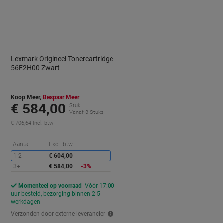
Lexmark Origineel Tonercartridge
56F2H00 Zwart
Koop Meer,
Bespaar Meer
€ 584,00
Stuk
Vanaf 3 Stuks
€ 706,64 Incl. btw
orting
Korting
Aantal
Excl. btw
1-2
€ 604,00
3+
€ 584,00
-3%
Momenteel op voorraad
Vóór 17:00
uur besteld, bezorging binnen 2-5
werkdagen
Verzonden door externe leverancier