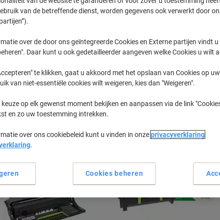
ionaliteit van de website te garanderen of voor zover u toestemming hee
gebruik van de betreffende dienst, worden gegevens ook verwerkt door on
partijen”).
MX
Lexmark M
matie over de door ons geïntegreerde Cookies en Externe partijen vindt u
eheren". Daar kunt u ook gedetailleerder aangeven welke Cookies u wilt 
eerder gekochte cartridges te tonen
ccepteren" te klikken, gaat u akkoord met het opslaan van Cookies op uw 
uik van niet-essentiële cookies wilt weigeren, kies dan "Weigeren".
Lexmark MX 321 Printer Toner Cartri
 keuze op elk gewenst moment bekijken en aanpassen via de link "Cookies
kst en zo uw toestemming intrekken.
Sorteer op:
rmatie over ons cookiebeleid kunt u vinden in onze
privacyverklaring
verklaring
.
geren
Cookies beheren
Acc