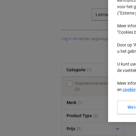
kernfunct
voor het 
(“Externe 
Lexmark
Meer infor
"Cookies b
Log in
om eerder opgeslagen printers en/of 
Door op "A
u het gebr
U kunt uw
Categorie
(1)
de voette
Meer info
Originele tonercartridges
(3)
en
cookie
Merk
(1)
Wei
Product Type
(2)
Prijs
(3)