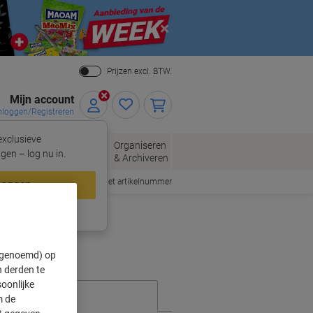
Close
Prijzen excl. BTW.
Mijn account
nloggen/Registreren
xclusieve
eloppen
Organiseren
Kantoorartikelen
gen – log nu in.
n
& Archiveren
Snel bestellen met artikelnummer
loggen
ing?
Meld u nu aan
" genoemd) op
 derden te
oonlijke
m de