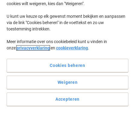
cookies wilt weigeren, kies dan "Weigeren".
Log in
om eerder opgeslagen printers en/of eerder gekochte cartridges
te tonen
U kunt uw keuze op elk gewenst moment bekijken en aanpassen
via de link "Cookies beheren" in de voettekst en zo uw
Lexmark MS 821 DN Printer Toner Cartridges
(4)
toestemming intrekken.
Meer informatie over ons cookiebeleid kunt u vinden in
Filteren op
onze
privacyverklaring
en
cookieverklaring
.
Lexmark Origineel Drum 58D0Z0E
Cookies beheren
Koop Meer,
Bespaar Meer
€ 99,99
Stuk
Vanaf 3 Stuks
€ 120,99 Incl. btw
Weigeren
Momenteel op voorraad
Levertijd 3-5
werkdagen
Verzonden door externe leverancier
Accepteren
Aantal
Lexmark Origineel Drum 58D0Z00 Zwart