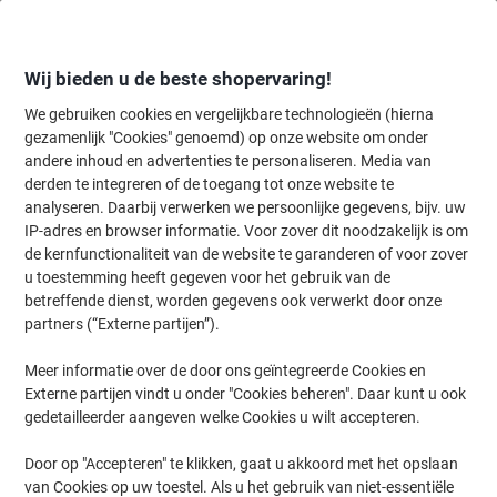
Meteen
Meteen
naar
naar
inhoud
navigatie
Wij bieden u de beste shopervaring!
We gebruiken cookies en vergelijkbare technologieën (hierna
gezamenlijk "Cookies" genoemd) op onze website om onder
Home
andere inhoud en advertenties te personaliseren. Media van
Inkt en Toner Zoekmachine
derden te integreren of de toegang tot onze website te
Zoek inkt, toner en labeltape voor uw printer
analyseren. Daarbij verwerken we persoonlijke gegevens, bijv. uw
IP-adres en browser informatie. Voor zover dit noodzakelijk is om
de kernfunctionaliteit van de website te garanderen of voor zover
Kies merk, reeks en model uit de opties hieronder
u toestemming heeft gegeven voor het gebruik van de
betreffende dienst, worden gegevens ook verwerkt door onze
Lexmark
partners (“Externe partijen”).
Meer informatie over de door ons geïntegreerde Cookies en
MS
Externe partijen vindt u onder "Cookies beheren". Daar kunt u ook
gedetailleerder aangeven welke Cookies u wilt accepteren.
Lexmark MS 821 DN
Door op "Accepteren" te klikken, gaat u akkoord met het opslaan
van Cookies op uw toestel. Als u het gebruik van niet-essentiële