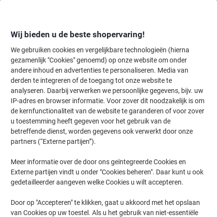
Meteen
Meteen
naar
naar
inhoud
navigatie
Wij bieden u de beste shopervaring!
We gebruiken cookies en vergelijkbare technologieën (hierna
gezamenlijk "Cookies" genoemd) op onze website om onder
Home
andere inhoud en advertenties te personaliseren. Media van
Inkt en Toner Zoekmachine
derden te integreren of de toegang tot onze website te
Zoek inkt, toner en labeltape voor uw printer
analyseren. Daarbij verwerken we persoonlijke gegevens, bijv. uw
IP-adres en browser informatie. Voor zover dit noodzakelijk is om
de kernfunctionaliteit van de website te garanderen of voor zover
Kies merk, reeks en model uit de opties hieronder
u toestemming heeft gegeven voor het gebruik van de
betreffende dienst, worden gegevens ook verwerkt door onze
Lexmark
partners (“Externe partijen”).
Meer informatie over de door ons geïntegreerde Cookies en
E
Externe partijen vindt u onder "Cookies beheren". Daar kunt u ook
gedetailleerder aangeven welke Cookies u wilt accepteren.
Lexmark E 332 TN
Door op "Accepteren" te klikken, gaat u akkoord met het opslaan
van Cookies op uw toestel. Als u het gebruik van niet-essentiële