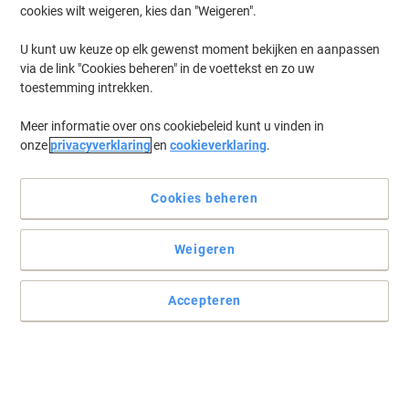
cookies wilt weigeren, kies dan "Weigeren".
Log in
om eerder opgeslagen printers en/of eerder gekochte cartridges
te tonen
U kunt uw keuze op elk gewenst moment bekijken en aanpassen
via de link "Cookies beheren" in de voettekst en zo uw
Het spijt ons, maar "Lexmark E 332 TN Printer Toner
toestemming intrekken.
Cartridges" zijn niet beschikbaar.
Toe aan een upgrade? Bekijk ons assortiment
Meer informatie over ons cookiebeleid kunt u vinden in
kantoormachines...
onze
privacyverklaring
en
cookieverklaring
.
Printers
Labelprinters
Cookies beheren
Weigeren
Accepteren