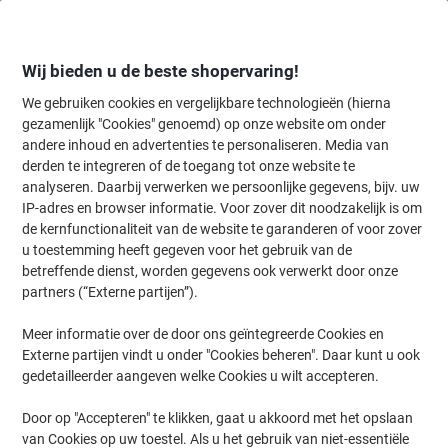
Meteen
Meteen
naar
naar
inhoud
navigatie
Wij bieden u de beste shopervaring!
We gebruiken cookies en vergelijkbare technologieën (hierna
gezamenlijk "Cookies" genoemd) op onze website om onder
Home
andere inhoud en advertenties te personaliseren. Media van
Inkt en Toner Zoekmachine
derden te integreren of de toegang tot onze website te
Zoek inkt, toner en labeltape voor uw printer
analyseren. Daarbij verwerken we persoonlijke gegevens, bijv. uw
IP-adres en browser informatie. Voor zover dit noodzakelijk is om
de kernfunctionaliteit van de website te garanderen of voor zover
Kies merk, reeks en model uit de opties hieronder
u toestemming heeft gegeven voor het gebruik van de
betreffende dienst, worden gegevens ook verwerkt door onze
Lexmark
partners (“Externe partijen”).
Meer informatie over de door ons geïntegreerde Cookies en
CX
Externe partijen vindt u onder "Cookies beheren". Daar kunt u ook
gedetailleerder aangeven welke Cookies u wilt accepteren.
Lexmark CX 860 DTFE
Door op "Accepteren" te klikken, gaat u akkoord met het opslaan
van Cookies op uw toestel. Als u het gebruik van niet-essentiële