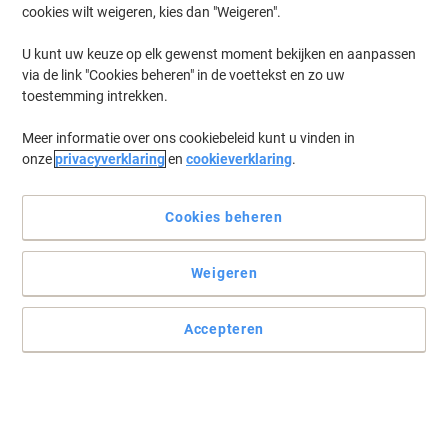
cookies wilt weigeren, kies dan "Weigeren".
Log in
om eerder opgeslagen printers en/of eerder gekochte cartridges
te tonen
U kunt uw keuze op elk gewenst moment bekijken en aanpassen
via de link "Cookies beheren" in de voettekst en zo uw
Lexmark CX 860 DTFE Printer Toner Cartridges
(5)
toestemming intrekken.
Meer informatie over ons cookiebeleid kunt u vinden in
Filteren op
onze
privacyverklaring
en
cookieverklaring
.
Lexmark Origineel Tonercartridge
72K20C0 Cyaan
Cookies beheren
Koop Meer,
Bespaar Meer
€ 394,99
Stuk
Vanaf 3 Stuks
Weigeren
€ 477,94 Incl. btw
Momenteel op voorraad
Levertijd 3-6
werkdagen
Accepteren
Verzonden door externe leverancier
Aantal
Lexmark Origineel Tonercartridge