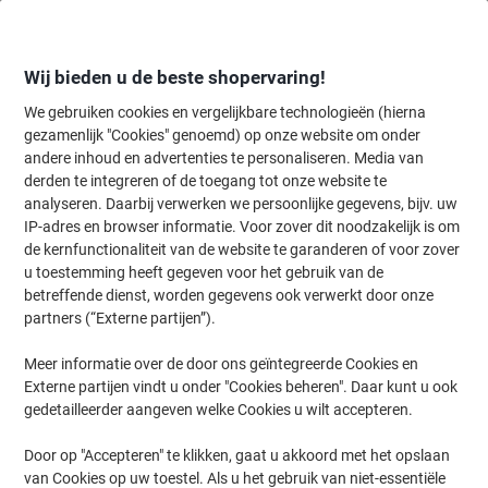
Meteen
Meteen
naar
naar
inhoud
navigatie
Wij bieden u de beste shopervaring!
We gebruiken cookies en vergelijkbare technologieën (hierna
gezamenlijk "Cookies" genoemd) op onze website om onder
Home
andere inhoud en advertenties te personaliseren. Media van
Inkt en Toner Zoekmachine
derden te integreren of de toegang tot onze website te
Zoek inkt, toner en labeltape voor uw printer
analyseren. Daarbij verwerken we persoonlijke gegevens, bijv. uw
IP-adres en browser informatie. Voor zover dit noodzakelijk is om
de kernfunctionaliteit van de website te garanderen of voor zover
Kies merk, reeks en model uit de opties hieronder
u toestemming heeft gegeven voor het gebruik van de
betreffende dienst, worden gegevens ook verwerkt door onze
Lanier
partners (“Externe partijen”).
Meer informatie over de door ons geïntegreerde Cookies en
LP
Externe partijen vindt u onder "Cookies beheren". Daar kunt u ook
gedetailleerder aangeven welke Cookies u wilt accepteren.
Lanier LP 137 CN
Door op "Accepteren" te klikken, gaat u akkoord met het opslaan
van Cookies op uw toestel. Als u het gebruik van niet-essentiële