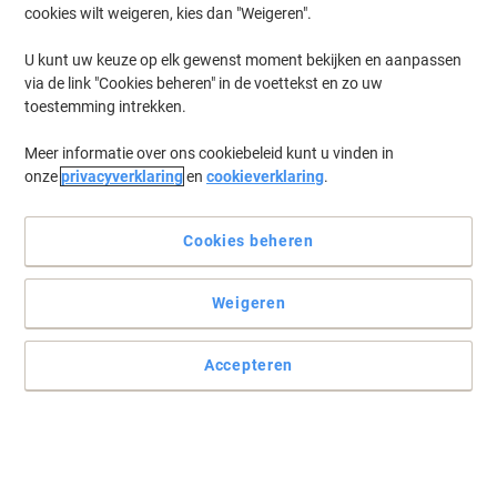
cookies wilt weigeren, kies dan "Weigeren".
Log in
om eerder opgeslagen printers en/of eerder gekochte cartridges
te tonen
U kunt uw keuze op elk gewenst moment bekijken en aanpassen
via de link "Cookies beheren" in de voettekst en zo uw
Lanier LP 137 CN Printer Toner Cartridges
(2)
toestemming intrekken.
Meer informatie over ons cookiebeleid kunt u vinden in
Filteren op
onze
privacyverklaring
en
cookieverklaring
.
Ricoh Originele tonercartridge 821279
Zwart
Cookies beheren
Koop Meer,
Bespaar Meer
€ 117,99
Stuk
Vanaf 3 Stuks
Weigeren
€ 142,77 Incl. btw
Momenteel op voorraad
Vóór 17:00 uur
besteld, bezorging binnen 2-4 werkdagen
Accepteren
Verzonden door externe leverancier
Aantal
Ricoh Toner Cartridge Original 821281