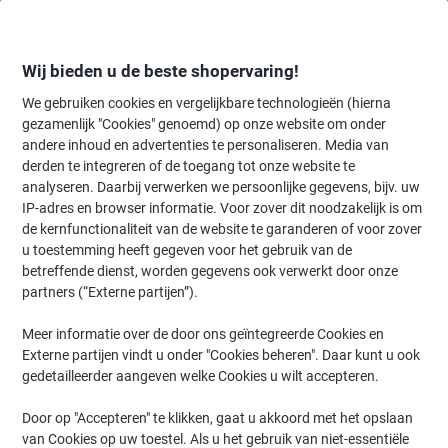
Meteen
Meteen
naar
naar
inhoud
navigatie
Wij bieden u de beste shopervaring!
We gebruiken cookies en vergelijkbare technologieën (hierna
gezamenlijk "Cookies" genoemd) op onze website om onder
Home
andere inhoud en advertenties te personaliseren. Media van
Inkt en Toner Zoekmachine
derden te integreren of de toegang tot onze website te
Zoek inkt, toner en labeltape voor uw printer
analyseren. Daarbij verwerken we persoonlijke gegevens, bijv. uw
IP-adres en browser informatie. Voor zover dit noodzakelijk is om
de kernfunctionaliteit van de website te garanderen of voor zover
Kies merk, reeks en model uit de opties hieronder
u toestemming heeft gegeven voor het gebruik van de
betreffende dienst, worden gegevens ook verwerkt door onze
Kyocera
partners (“Externe partijen”).
Meer informatie over de door ons geïntegreerde Cookies en
TASKalfa MZ
Externe partijen vindt u onder "Cookies beheren". Daar kunt u ook
gedetailleerder aangeven welke Cookies u wilt accepteren.
Kyocera TASKalfa MZ 4001
Door op "Accepteren" te klikken, gaat u akkoord met het opslaan
van Cookies op uw toestel. Als u het gebruik van niet-essentiële