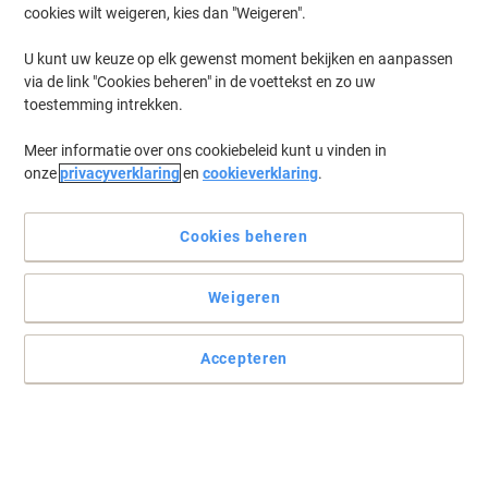
cookies wilt weigeren, kies dan "Weigeren".
Log in
om eerder opgeslagen printers en/of eerder gekochte cartridges
te tonen
U kunt uw keuze op elk gewenst moment bekijken en aanpassen
via de link "Cookies beheren" in de voettekst en zo uw
Kyocera TASKalfa MZ 4001 Printer Toner Cartridges
(1)
toestemming intrekken.
Meer informatie over ons cookiebeleid kunt u vinden in
Filteren op
onze
privacyverklaring
en
cookieverklaring
.
Kyocera 1902ND0UN0 Waste toner unit
Cookies beheren
Koop Meer,
Bespaar Meer
€ 18,99
Stuk
Vanaf 3 Stuks
€ 22,98 Incl. btw
Weigeren
Momenteel op voorraad
Levertijd 3-5
werkdagen
Verzonden door externe leverancier
Accepteren
Aantal
Vorige
Volgende
1
pagina
pagina