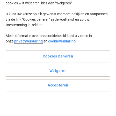
cookies wilt weigeren, kies dan "Weigeren".
Log in
om eerder opgeslagen printers en/of eerder gekochte cartridges
te tonen
U kunt uw keuze op elk gewenst moment bekijken en aanpassen
via de link "Cookies beheren" in de voettekst en zo uw
Kyocera M 3860 IDNF Printer Toner Cartridges
(1)
toestemming intrekken.
Meer informatie over ons cookiebeleid kunt u vinden in
Filteren op
onze
privacyverklaring
en
cookieverklaring
.
Kyocera TK-3200 Origineel
Tonercartridge Zwart
Cookies beheren
Koop Meer,
Bespaar Meer
€ 204,99
Stuk
Vanaf 3 Stuks
Weigeren
€ 248,04 Incl. btw
Momenteel op voorraad
Levertijd 3-5
werkdagen
Accepteren
Verzonden door externe leverancier
Aantal
Vorige
Volgende
1