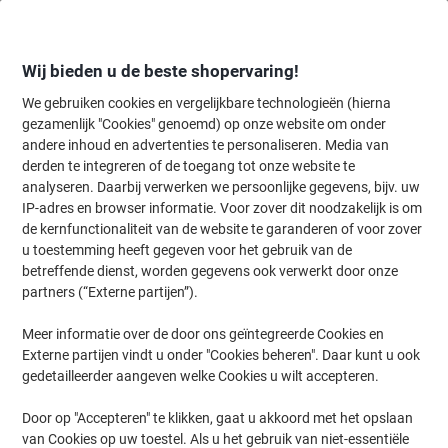
Meteen
Meteen
naar
naar
inhoud
navigatie
Wij bieden u de beste shopervaring!
We gebruiken cookies en vergelijkbare technologieën (hierna
gezamenlijk "Cookies" genoemd) op onze website om onder
Home
andere inhoud en advertenties te personaliseren. Media van
Inkt en Toner Zoekmachine
derden te integreren of de toegang tot onze website te
Zoek inkt, toner en labeltape voor uw printer
analyseren. Daarbij verwerken we persoonlijke gegevens, bijv. uw
IP-adres en browser informatie. Voor zover dit noodzakelijk is om
de kernfunctionaliteit van de website te garanderen of voor zover
Kies merk, reeks en model uit de opties hieronder
u toestemming heeft gegeven voor het gebruik van de
betreffende dienst, worden gegevens ook verwerkt door onze
Kyocera
partners (“Externe partijen”).
Meer informatie over de door ons geïntegreerde Cookies en
M
Externe partijen vindt u onder "Cookies beheren". Daar kunt u ook
gedetailleerder aangeven welke Cookies u wilt accepteren.
Kyocera M 3860 IDNF
Door op "Accepteren" te klikken, gaat u akkoord met het opslaan
van Cookies op uw toestel. Als u het gebruik van niet-essentiële