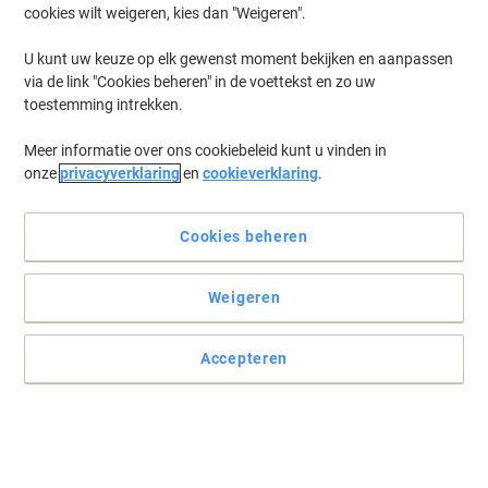
cookies wilt weigeren, kies dan "Weigeren".
Log in
om eerder opgeslagen printers en/of eerder gekochte cartridges
te tonen
U kunt uw keuze op elk gewenst moment bekijken en aanpassen
via de link "Cookies beheren" in de voettekst en zo uw
Kyocera FS-C 8025 MFP (KL3 Fax)
(4)
toestemming intrekken.
Meer informatie over ons cookiebeleid kunt u vinden in
Filteren op
onze
privacyverklaring
en
cookieverklaring
.
Geschenk
Kyocera TK-895C Origineel
Tonercartridge Cyaan
Cookies beheren
Koop Meer,
Bespaar Meer
Weigeren
€ 86,49
Stuk
Vanaf 3 Stuks
€ 104,65 Incl. btw
Accepteren
Momenteel op voorraad
Vóór 15:30 uur
besteld, volgende werkdag geleverd
Aantal
Geschenk