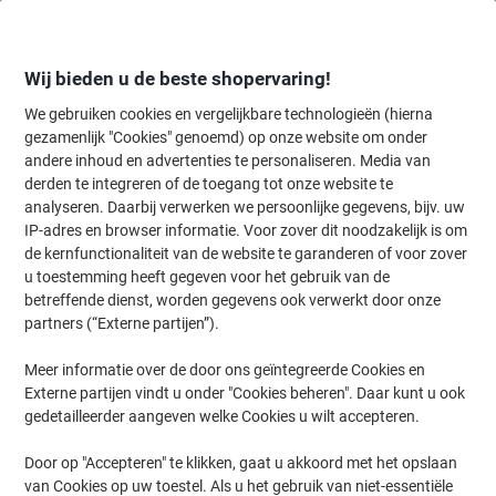
Meteen
Meteen
naar
naar
inhoud
navigatie
Wij bieden u de beste shopervaring!
We gebruiken cookies en vergelijkbare technologieën (hierna
gezamenlijk "Cookies" genoemd) op onze website om onder
Home
andere inhoud en advertenties te personaliseren. Media van
Inkt en Toner Zoekmachine
derden te integreren of de toegang tot onze website te
Zoek inkt, toner en labeltape voor uw printer
analyseren. Daarbij verwerken we persoonlijke gegevens, bijv. uw
IP-adres en browser informatie. Voor zover dit noodzakelijk is om
de kernfunctionaliteit van de website te garanderen of voor zover
Kies merk, reeks en model uit de opties hieronder
u toestemming heeft gegeven voor het gebruik van de
betreffende dienst, worden gegevens ook verwerkt door onze
Kyocera
partners (“Externe partijen”).
Meer informatie over de door ons geïntegreerde Cookies en
FS-C
Externe partijen vindt u onder "Cookies beheren". Daar kunt u ook
gedetailleerder aangeven welke Cookies u wilt accepteren.
Kyocera FS-C 8025 MFP (KL3 Fax)
Door op "Accepteren" te klikken, gaat u akkoord met het opslaan
van Cookies op uw toestel. Als u het gebruik van niet-essentiële