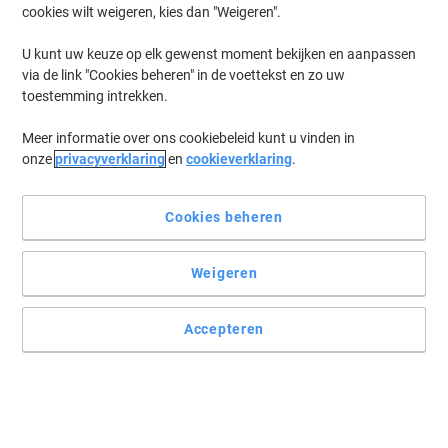
cookies wilt weigeren, kies dan "Weigeren".
Log in
om eerder opgeslagen printers en/of eerder gekochte cartridges
te tonen
U kunt uw keuze op elk gewenst moment bekijken en aanpassen
via de link "Cookies beheren" in de voettekst en zo uw
Kyocera FS-C 5030 N Printer Toner Cartridges
(1)
toestemming intrekken.
Meer informatie over ons cookiebeleid kunt u vinden in
Filteren op
onze
privacyverklaring
en
cookieverklaring
.
Kyocera TK-510M Origineel
Tonercartridge Magenta
Cookies beheren
Koop Meer,
Bespaar Meer
€ 284,99
Stuk
Vanaf 3 Stuks
Weigeren
€ 344,84 Incl. btw
Tijdelijk uitverkocht
Accepteren
Stuur mij een e-mail zodra dit artikel weer
beschikbaar is.
Houdt mij op de hoogte
Vorige
Volgende
1