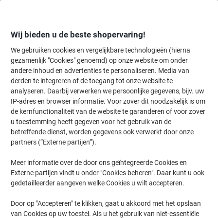
Meteen
Meteen
naar
naar
inhoud
navigatie
Wij bieden u de beste shopervaring!
We gebruiken cookies en vergelijkbare technologieën (hierna
gezamenlijk "Cookies" genoemd) op onze website om onder
Home
andere inhoud en advertenties te personaliseren. Media van
Inkt en Toner Zoekmachine
derden te integreren of de toegang tot onze website te
Zoek inkt, toner en labeltape voor uw printer
analyseren. Daarbij verwerken we persoonlijke gegevens, bijv. uw
IP-adres en browser informatie. Voor zover dit noodzakelijk is om
de kernfunctionaliteit van de website te garanderen of voor zover
Kies merk, reeks en model uit de opties hieronder
u toestemming heeft gegeven voor het gebruik van de
betreffende dienst, worden gegevens ook verwerkt door onze
Kyocera
partners (“Externe partijen”).
Meer informatie over de door ons geïntegreerde Cookies en
FS-C
Externe partijen vindt u onder "Cookies beheren". Daar kunt u ook
gedetailleerder aangeven welke Cookies u wilt accepteren.
Kyocera FS-C 5030 N
Door op "Accepteren" te klikken, gaat u akkoord met het opslaan
van Cookies op uw toestel. Als u het gebruik van niet-essentiële