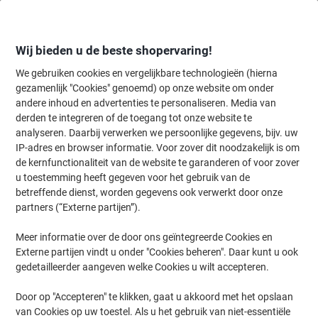
Meteen
Meteen
naar
naar
inhoud
navigatie
Wij bieden u de beste shopervaring!
We gebruiken cookies en vergelijkbare technologieën (hierna
gezamenlijk "Cookies" genoemd) op onze website om onder
Home
andere inhoud en advertenties te personaliseren. Media van
Inkt en Toner Zoekmachine
derden te integreren of de toegang tot onze website te
Zoek inkt, toner en labeltape voor uw printer
analyseren. Daarbij verwerken we persoonlijke gegevens, bijv. uw
IP-adres en browser informatie. Voor zover dit noodzakelijk is om
de kernfunctionaliteit van de website te garanderen of voor zover
Kies merk, reeks en model uit de opties hieronder
u toestemming heeft gegeven voor het gebruik van de
betreffende dienst, worden gegevens ook verwerkt door onze
Kyocera
partners (“Externe partijen”).
Meer informatie over de door ons geïntegreerde Cookies en
Ecosys M
Externe partijen vindt u onder "Cookies beheren". Daar kunt u ook
gedetailleerder aangeven welke Cookies u wilt accepteren.
Kyocera Ecosys M 2535 DN
Door op "Accepteren" te klikken, gaat u akkoord met het opslaan
van Cookies op uw toestel. Als u het gebruik van niet-essentiële