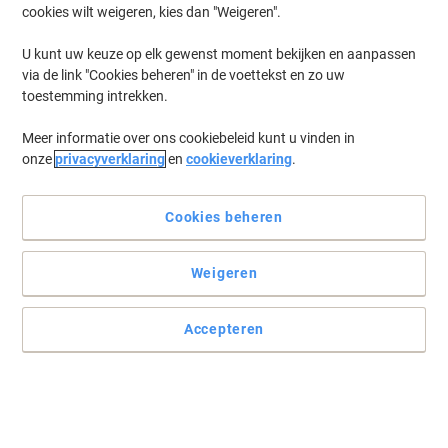
cookies wilt weigeren, kies dan "Weigeren".
Log in
om eerder opgeslagen printers en/of eerder gekochte cartridges
te tonen
U kunt uw keuze op elk gewenst moment bekijken en aanpassen
via de link "Cookies beheren" in de voettekst en zo uw
Kyocera Ecosys M 2535 DN Printer Toner Cartridges
(1)
toestemming intrekken.
Meer informatie over ons cookiebeleid kunt u vinden in
Filteren op
onze
privacyverklaring
en
cookieverklaring
.
Geschenk
Kyocera TK-1140 Origineel
Tonercartridge Zwart
Cookies beheren
Koop Meer,
Bespaar Meer
Weigeren
€ 109,99
Stuk
Vanaf 3 Stuks
€ 133,09 Incl. btw
Accepteren
Momenteel op voorraad
Vóór 15:30 uur
besteld, volgende werkdag geleverd
Aantal
Vorige
Volgende
1