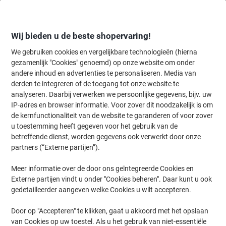
Meteen
Meteen
naar
naar
inhoud
navigatie
Wij bieden u de beste shopervaring!
We gebruiken cookies en vergelijkbare technologieën (hierna
gezamenlijk "Cookies" genoemd) op onze website om onder
Home
andere inhoud en advertenties te personaliseren. Media van
Inkt en Toner Zoekmachine
derden te integreren of de toegang tot onze website te
Zoek inkt, toner en labeltape voor uw printer
analyseren. Daarbij verwerken we persoonlijke gegevens, bijv. uw
IP-adres en browser informatie. Voor zover dit noodzakelijk is om
de kernfunctionaliteit van de website te garanderen of voor zover
Kies merk, reeks en model uit de opties hieronder
u toestemming heeft gegeven voor het gebruik van de
betreffende dienst, worden gegevens ook verwerkt door onze
HP
partners (“Externe partijen”).
Meer informatie over de door ons geïntegreerde Cookies en
Smart Tank
Externe partijen vindt u onder "Cookies beheren". Daar kunt u ook
gedetailleerder aangeven welke Cookies u wilt accepteren.
HP Smart Tank 7007 All-in-One
Door op "Accepteren" te klikken, gaat u akkoord met het opslaan
van Cookies op uw toestel. Als u het gebruik van niet-essentiële