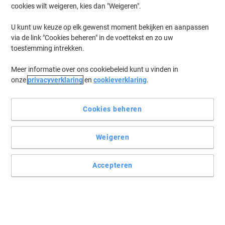
cookies wilt weigeren, kies dan "Weigeren".
Log in
om eerder opgeslagen printers en/of eerder gekochte cartridges
te tonen
U kunt uw keuze op elk gewenst moment bekijken en aanpassen
via de link "Cookies beheren" in de voettekst en zo uw
HP Smart Tank 7007 All-in-One Printer Inkt Cartridges
(4)
toestemming intrekken.
Meer informatie over ons cookiebeleid kunt u vinden in
Filteren op
onze
privacyverklaring
en
cookieverklaring
.
HP 32XL Origineel Inktnavulling
1VV24AE Zwart
Cookies beheren
Koop Meer,
Bespaar Meer
€ 16,99
Stuk
Vanaf 3 Stuks
Weigeren
€ 20,56 Incl. btw
Momenteel op voorraad
Levertijd 3-6
werkdagen
Accepteren
Verzonden door externe leverancier
Aantal
HP 31 Origineel Inktnavulling 1VU26AE