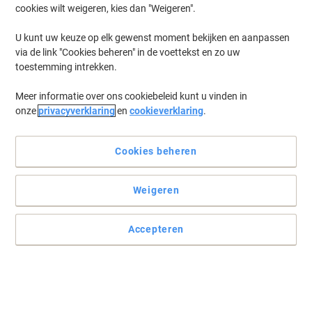
cookies wilt weigeren, kies dan "Weigeren".
Log in
om eerder opgeslagen printers en/of eerder gekochte cartridges
te tonen
U kunt uw keuze op elk gewenst moment bekijken en aanpassen
via de link "Cookies beheren" in de voettekst en zo uw
HP Smart Tank 511 Wireless Printer Inkt Cartridges
(1)
toestemming intrekken.
Meer informatie over ons cookiebeleid kunt u vinden in
Filteren op
onze
privacyverklaring
en
cookieverklaring
.
HP Origineel Inktcartridge M0H56AE
Cookies beheren
Koop Meer,
Bespaar Meer
€ 11,49
Stuk
Vanaf 3 Stuks
€ 13,90 Incl. btw
Weigeren
Momenteel op voorraad
Vóór 17:00 uur
besteld, bezorging binnen 2-5 werkdagen
Verzonden door externe leverancier
Accepteren
Aantal
Vorige
Volgende
1
pagina
pagina