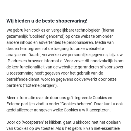
Meteen
Meteen
naar
naar
inhoud
navigatie
Wij bieden u de beste shopervaring!
We gebruiken cookies en vergelijkbare technologieën (hierna
gezamenlijk "Cookies" genoemd) op onze website om onder
Home
andere inhoud en advertenties te personaliseren. Media van
Inkt en Toner Zoekmachine
derden te integreren of de toegang tot onze website te
Zoek inkt, toner en labeltape voor uw printer
analyseren. Daarbij verwerken we persoonlijke gegevens, bijv. uw
IP-adres en browser informatie. Voor zover dit noodzakelijk is om
de kernfunctionaliteit van de website te garanderen of voor zover
Kies merk, reeks en model uit de opties hieronder
u toestemming heeft gegeven voor het gebruik van de
betreffende dienst, worden gegevens ook verwerkt door onze
HP
partners (“Externe partijen”).
Meer informatie over de door ons geïntegreerde Cookies en
Smart Tank
Externe partijen vindt u onder "Cookies beheren". Daar kunt u ook
gedetailleerder aangeven welke Cookies u wilt accepteren.
HP Smart Tank 511 Wireless
Door op "Accepteren" te klikken, gaat u akkoord met het opslaan
van Cookies op uw toestel. Als u het gebruik van niet-essentiële