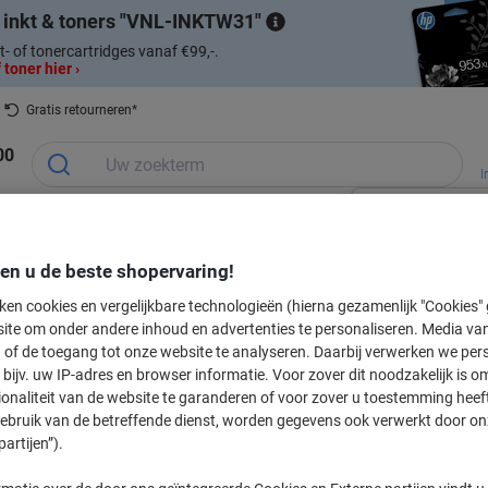
 inkt & toners
VNL-INKTW31
t- of tonercartridges vanaf €99,-.
 toner hier ›
Gratis retourneren*
00
I
Ontvang e
Planning &
Kantoorapparaten
Inkt &
Papier, Env
Kantoormeubelen
aanbiedin
presentatie
& Technologie
Toner
& Verpakke
den u de beste shopervaring!
en seizoensgebonden
Cadeaushop
In
ken cookies en vergelijkbare technologieën (hierna gezamenlijk "Cookies
ite om onder andere inhoud en advertenties te personaliseren. Media van
Nieuw bij Vik
 of de toegang tot onze website te analyseren. Daarbij verwerken we pers
bijv. uw IP-adres en browser informatie. Voor zover dit noodzakelijk is o
labeltape voor uw printer
ionaliteit van de website te garanderen of voor zover u toestemming hee
gebruik van de betreffende dienst, worden gegevens ook verwerkt door on
partijen”).
Kies merk, reeks en model uit de opties hieronder