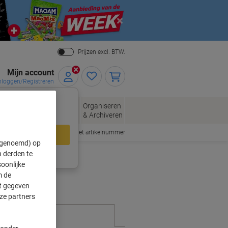
Close
Prijzen excl. BTW.
Mijn account
nloggen/Registreren
xclusieve
eloppen
Organiseren
Kantoorartikelen
gen – log nu in.
n
& Archiveren
Snel bestellen met artikelnummer
loggen
" genoemd) op
 derden te
ing?
Meld u nu aan
oonlijke
m de
ft gegeven
ze partners