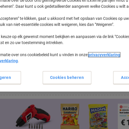
matie over de door ons geïntegreerde Cookies en Externe partijen vindt u
eheren". Daar kunt u ook gedetailleerder aangeven welke Cookies u wilt 
Kies reeks
Kies model
ccepteren" te klikken, gaat u akkoord met het opslaan van Cookies op uw 
uik van niet-essentiële cookies wilt weigeren, kies dan "Weigeren".
 keuze op elk gewenst moment bekijken en aanpassen via de link "Cookies
eerder gekochte cartridges te tonen
kst en zo uw toestemming intrekken.
{0}" zijn niet beschikbaar.
rmatie over ons cookiebeleid kunt u vinden in onze
privacyverklaring
verklaring
.
assortiment kantoormachines...
geren
Cookies beheren
Acc