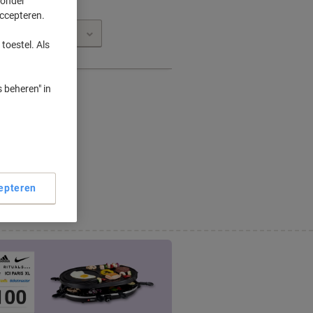
 onder
accepteren.
toestel. Als
 beheren" in
epteren