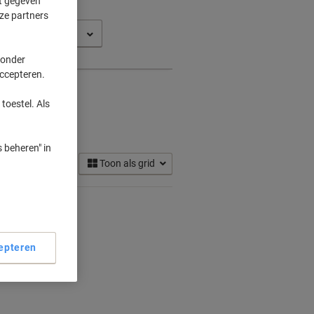
ft gegeven
ze partners
art 8000
 onder
accepteren.
toestel. Als
ridges
(2)
 beheren" in
Toon als grid
epteren