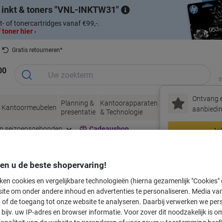
 inkt & toners
VNL-INKTW31
t- of tonercartridges vanaf €99,-.
 toner hier ›
Gratis retourneren*
00
I
Ontvang e
Planning &
Kantoorapparaten
Inkt &
Papier, Env
Kantoormeubelen
aanbiedin
presentatie
& Technologie
Toner
& Verpakke
en seizoensgebonden
Cadeaushop
In
Nieuw bij Vik
den u de beste shopervaring!
labeltape voor uw printer
ken cookies en vergelijkbare technologieën (hierna gezamenlijk "Cookies
ite om onder andere inhoud en advertenties te personaliseren. Media van
 of de toegang tot onze website te analyseren. Daarbij verwerken we pers
Kies merk, reeks en model uit de opties hieronder
bijv. uw IP-adres en browser informatie. Voor zover dit noodzakelijk is o