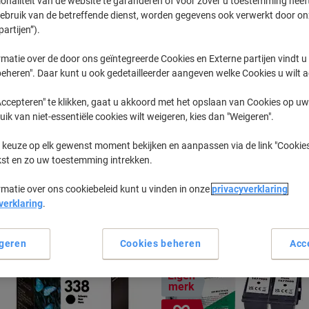
ionaliteit van de website te garanderen of voor zover u toestemming hee
gebruik van de betreffende dienst, worden gegevens ook verwerkt door on
partijen”).
Photosmart
HP Photosm
matie over de door ons geïntegreerde Cookies en Externe partijen vindt u
eheren". Daar kunt u ook gedetailleerder aangeven welke Cookies u wilt 
eerder gekochte cartridges te tonen
ccepteren" te klikken, gaat u akkoord met het opslaan van Cookies op uw 
uik van niet-essentiële cookies wilt weigeren, kies dan "Weigeren".
HP Photosmart 8000 Printer Inkt Cart
 keuze op elk gewenst moment bekijken en aanpassen via de link "Cookies
kst en zo uw toestemming intrekken.
Sorteer op:
rmatie over ons cookiebeleid kunt u vinden in onze
privacyverklaring
verklaring
.
geren
Cookies beheren
Acc
Eigen
merk