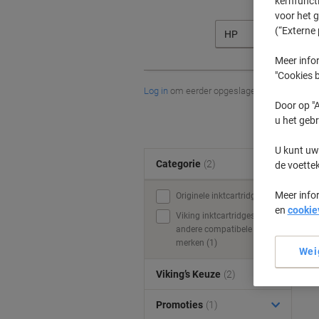
kernfunct
voor het 
(“Externe 
HP
Meer infor
"Cookies b
Log in
om eerder opgeslagen printers en/of 
Door op "A
u het gebr
U kunt uw
Categorie
(2)
de voette
Meer info
Originele inktcartridges (1)
en
cookie
Viking inktcartridges &
andere compatibele
merken (1)
Wei
Viking’s Keuze
(2)
Promoties
(1)