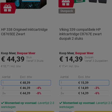
Geschenk
Geschenk
Duopack
HP 338 Origineel Inktcartridge
Viking 339 compatibele HP
C8765EE Zwart
inktcartridge C8767E zwart
duopak 2 stuks
Koop Meer,
Bespaar Meer
Koop Meer,
Bespaar Meer
€ 44,39
€ 14,39
Stuk
Duopak
Vanaf 3 Stuks
Vanaf 3 Duopakken
€ 53,71 Incl. btw
€ 17,41 Incl. btw
Korting
K
Aantal
Excl. btw
Aantal
Excl. btw
1
€ 48,39
1
€ 15,39
2
€ 46,39
-4%
2
€ 14,89
-3%
3+
€ 44,39
-8%
3+
€ 14,39
-6%
Momenteel op voorraad
Levertijd 2-3
Momenteel op voorraad
Levertijd 2-
werkdagen
werkdagen