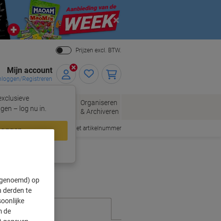
Close
Prijzen excl. BTW.
Mijn account
nloggen/Registreren
xclusieve
eloppen
Organiseren
Kantoorartikelen
gen – log nu in.
n
& Archiveren
Snel bestellen met artikelnummer
loggen
ing?
Meld u nu aan
" genoemd) op
 derden te
oonlijke
m de