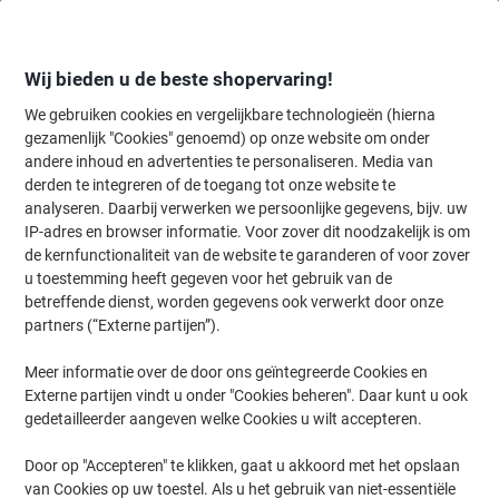
Meteen
Meteen
naar
naar
inhoud
navigatie
Wij bieden u de beste shopervaring!
We gebruiken cookies en vergelijkbare technologieën (hierna
gezamenlijk "Cookies" genoemd) op onze website om onder
Home
andere inhoud en advertenties te personaliseren. Media van
Inkt en Toner Zoekmachine
derden te integreren of de toegang tot onze website te
Zoek inkt, toner en labeltape voor uw printer
analyseren. Daarbij verwerken we persoonlijke gegevens, bijv. uw
IP-adres en browser informatie. Voor zover dit noodzakelijk is om
de kernfunctionaliteit van de website te garanderen of voor zover
Kies merk, reeks en model uit de opties hieronder
u toestemming heeft gegeven voor het gebruik van de
betreffende dienst, worden gegevens ook verwerkt door onze
HP
partners (“Externe partijen”).
Meer informatie over de door ons geïntegreerde Cookies en
Pagewide Enterprise Color MFP
Externe partijen vindt u onder "Cookies beheren". Daar kunt u ook
gedetailleerder aangeven welke Cookies u wilt accepteren.
HP Pagewide Enterprise Color MFP 785
Door op "Accepteren" te klikken, gaat u akkoord met het opslaan
van Cookies op uw toestel. Als u het gebruik van niet-essentiële