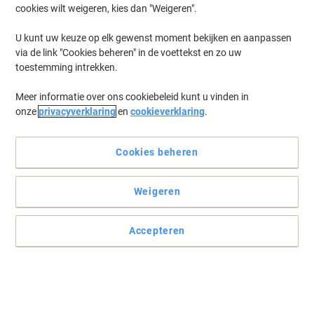
cookies wilt weigeren, kies dan "Weigeren".
Log in
om eerder opgeslagen printers en/of eerder gekochte cartridges
te tonen
U kunt uw keuze op elk gewenst moment bekijken en aanpassen
via de link "Cookies beheren" in de voettekst en zo uw
HP Pagewide Enterprise Color MFP 785 Printer Inkt Cartridges
(3)
toestemming intrekken.
Meer informatie over ons cookiebeleid kunt u vinden in
Filteren op
onze
privacyverklaring
en
cookieverklaring
.
Geschenk
HP 982X Origineel Inktcartridge T0B30A
Zwart
Cookies beheren
Koop Meer,
Bespaar Meer
Weigeren
€ 204,99
Stuk
Vanaf 3 Stuks
€ 248,04 Incl. btw
Accepteren
Momenteel op voorraad
Vóór 15:30 uur
besteld, volgende werkdag geleverd
Aantal
Geschenk