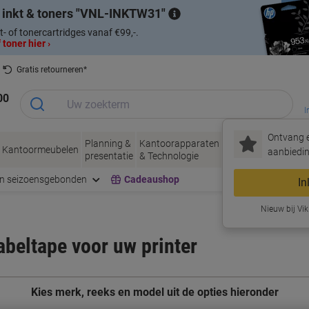
 inkt & toners
VNL-INKTW31
t- of tonercartridges vanaf €99,-.
 toner hier ›
Gratis retourneren*
00
I
Ontvang e
Planning &
Kantoorapparaten
Inkt &
Papier, Env
Kantoormeubelen
aanbiedin
presentatie
& Technologie
Toner
& Verpakke
en seizoensgebonden
Cadeaushop
In
Nieuw bij Vik
labeltape voor uw printer
Kies merk, reeks en model uit de opties hieronder