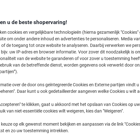
Officejet Pro
HP Officeje
den u de beste shopervaring!
ken cookies en vergelijkbare technologieën (hierna gezamenlijk "Cookies
ite om onder andere inhoud en advertenties te personaliseren. Media van
eerder gekochte cartridges te tonen
 of de toegang tot onze website te analyseren. Daarbij verwerken we pers
bijv. uw IP-adres en browser informatie. Voor zover dit noodzakelijk is o
HP Officejet Pro 8630 E Printer Inkt C
ionaliteit van de website te garanderen of voor zover u toestemming hee
gebruik van de betreffende dienst, worden gegevens ook verwerkt door on
partijen”).
Sorteer op:
matie over de door ons geïntegreerde Cookies en Externe partijen vindt u
eheren". Daar kunt u ook gedetailleerder aangeven welke Cookies u wilt 
ccepteren" te klikken, gaat u akkoord met het opslaan van Cookies op uw 
uik van niet-essentiële cookies wilt weigeren, kies dan "Weigeren".
 keuze op elk gewenst moment bekijken en aanpassen via de link "Cookies
kst en zo uw toestemming intrekken.