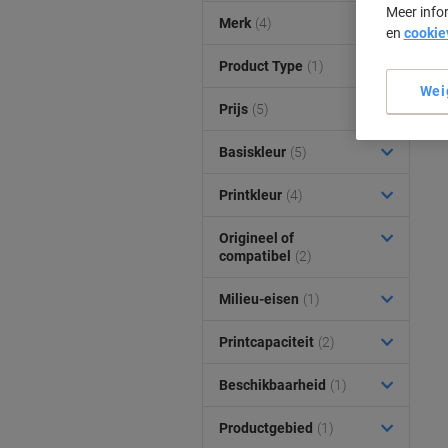
Meer info
Merk
(4)
en
cookie
Product Type
(1)
Wei
Prijs
(5)
Basiskleur
(5)
Printkleur
(4)
Origineel of
compatibel
(2)
Milieu-eisen
(1)
Printcapaciteit
(2)
Beschikbaarheid
(1)
Productgebied
(1)