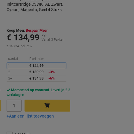
Inktcartridge C3WK1AE Zwart,
Cyaan, Magenta, Geel 4 Stuks
Koop Meer,
Bespaar Meer
€ 134,99
Pak
Vanaf 3 Pakken
€ 163,34 Incl. btw
orting
Korting
Aantal
Excl. btw
1
€ 144,99
2
€ 139,99
-3%
3+
€ 134,99
-6%
3
Momenteel op voorraad
Levertijd 2-3
werkdagen
Aantal
Aan een lijst toevoegen
In winkelwagen