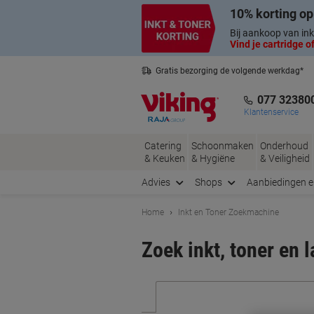
Meteen
Meteen
10% korting op
naar
naar
inhoud
navigatie
Bij aankoop van ink
Vind je cartridge of
Gratis bezorging de volgende werkdag*
Nederlandse klantenservice
077 32380
Klantenservice
Catering
Schoonmaken
Onderhoud
& Keuken
& Hygiëne
& Veiligheid
Advies
Shops
Aanbiedingen 
Home
Inkt en Toner Zoekmachine
Zoek inkt, toner en 