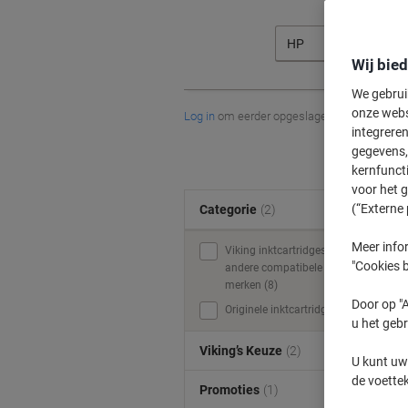
HP
Wij bie
We gebrui
onze webs
Log in
om eerder opgeslagen printers en/of 
integreren
gegevens, 
kernfunct
voor het 
(“Externe 
Categorie
(2)
Meer infor
Viking inktcartridges &
"Cookies b
andere compatibele
merken (8)
Door op "A
Originele inktcartridges (5)
u het gebr
Viking’s Keuze
(2)
U kunt uw
de voette
Promoties
(1)