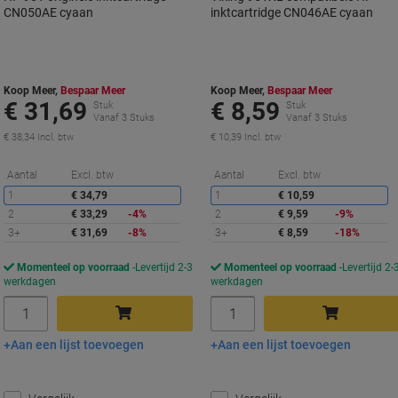
CN050AE cyaan
inktcartridge CN046AE cyaan
Koop Meer,
Bespaar Meer
Koop Meer,
Bespaar Meer
€ 31,69
€ 8,59
Stuk
Stuk
Vanaf 3 Stuks
Vanaf 3 Stuks
€ 38,34 Incl. btw
€ 10,39 Incl. btw
Korting
K
Aantal
Excl. btw
Aantal
Excl. btw
1
€ 34,79
1
€ 10,59
2
€ 33,29
-4%
2
€ 9,59
-9%
3+
€ 31,69
-8%
3+
€ 8,59
-18%
Momenteel op voorraad
Levertijd 2-3
Momenteel op voorraad
Levertijd 2-
werkdagen
werkdagen
Aantal
Aantal
Aan een lijst toevoegen
Aan een lijst toevoegen
In winkelwagen
In winkelwagen