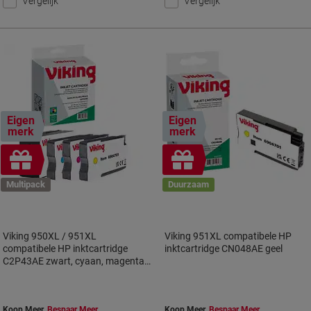
Vergelijk
Vergelijk
Eigen
Eigen
merk
merk
Geschenk
Geschenk
Multipack
Duurzaam
Viking 950XL / 951XL
Viking 951XL compatibele HP
compatibele HP inktcartridge
inktcartridge CN048AE geel
C2P43AE zwart, cyaan, magenta,
geel multipak 4 stuks
Koop Meer,
Bespaar Meer
Koop Meer,
Bespaar Meer