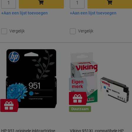
Aan een lijst toevoegen
Aan een lijst toevoegen
In winkelwagen
In winkelwagen
Vergelijk
Vergelijk
Eigen
merk
Geschenk
Geschenk
Duurzaam
HP 951 originele inktcartridge
Viking 951XL compatibele HP