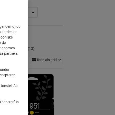
t Pro 8630 E
" genoemd) op
 derden te
oonlijke
m de
artridges
ft gegeven
(13)
ze partners
Toon als grid
 onder
accepteren.
toestel. Als
 beheren" in