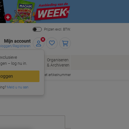
Close
Prijzen excl. BTW.
Mijn account
nloggen/Registreren
xclusieve
eloppen
Organiseren
Kantoorartikelen
gen – log nu in.
n
& Archiveren
Snel bestellen met artikelnummer
loggen
ing?
Meld u nu aan