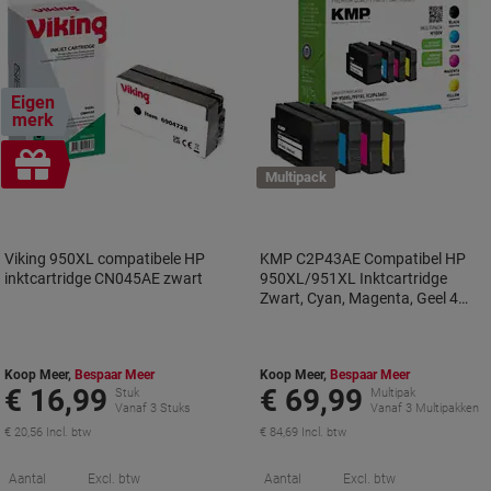
Eigen
merk
Geschenk
Multipack
Viking 950XL compatibele HP
KMP C2P43AE Compatibel HP
inktcartridge CN045AE zwart
950XL/951XL Inktcartridge
Zwart, Cyan, Magenta, Geel 4
Stuks Multipack
Koop Meer,
Bespaar Meer
Koop Meer,
Bespaar Meer
€ 16,99
€ 69,99
Stuk
Multipak
Vanaf 3 Stuks
Vanaf 3 Multipakken
€ 20,56 Incl. btw
€ 84,69 Incl. btw
Korting
K
Aantal
Excl. btw
Aantal
Excl. btw