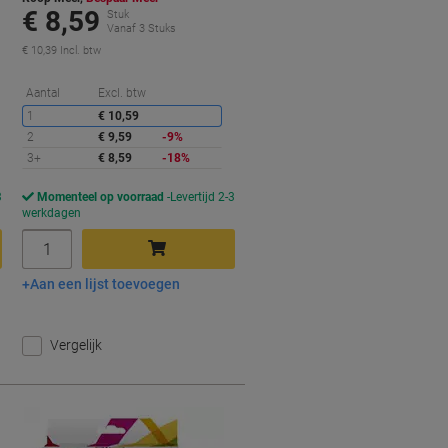
€ 8,59
Stuk
Vanaf 3 Stuks
€ 10,39 Incl. btw
orting
Korting
Aantal
Excl. btw
1
€ 10,59
2
€ 9,59
-9%
3+
€ 8,59
-18%
3
Momenteel op voorraad
Levertijd 2-3
werkdagen
Aantal
Aan een lijst toevoegen
In winkelwagen
Vergelijk