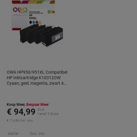
OWA HP950/951XL Compatibel
HP Inktcartridge K10312OW
Cyaan, geel, magenta, zwart 4
Stuks
Koop Meer,
Bespaar Meer
€ 94,99
Stuk
Vanaf 3 Stuks
€ 114,94 Incl. btw
orting
Korting
Aantal
Excl. btw