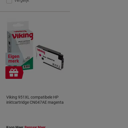
Vergelijk
Eigen
merk
Geschenk
Viking 951XL compatibele HP
inktcartridge CN047AE magenta
Koop Meer,
Bespaar Meer