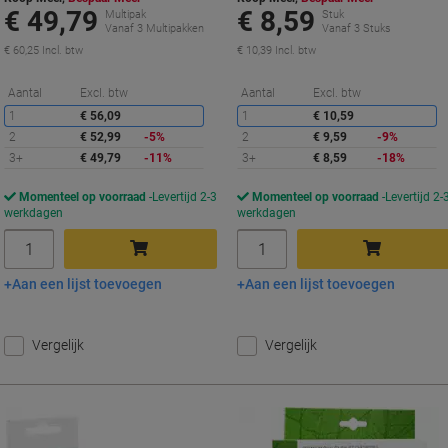
€ 49,79
€ 8,59
Multipak
Stuk
Vanaf 3 Multipakken
Vanaf 3 Stuks
€ 60,25 Incl. btw
€ 10,39 Incl. btw
Korting
K
Aantal
Excl. btw
Aantal
Excl. btw
1
€ 56,09
1
€ 10,59
2
€ 52,99
-5%
2
€ 9,59
-9%
3+
€ 49,79
-11%
3+
€ 8,59
-18%
Momenteel op voorraad
Levertijd 2-3
Momenteel op voorraad
Levertijd 2-
werkdagen
werkdagen
Aantal
Aantal
Aan een lijst toevoegen
Aan een lijst toevoegen
In winkelwagen
In winkelwagen
Vergelijk
Vergelijk