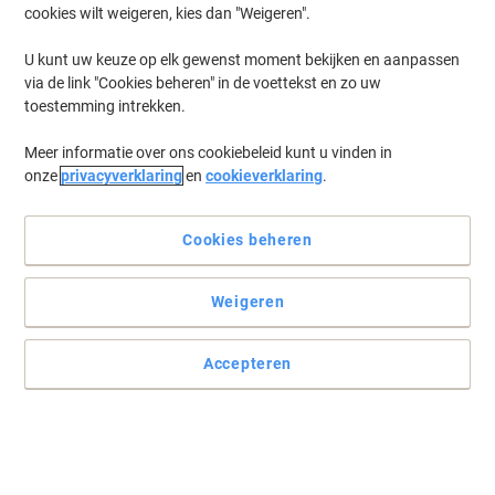
cookies wilt weigeren, kies dan "Weigeren".
Log in
om eerder opgeslagen printers en/of eerder gekochte cartridges
te tonen
U kunt uw keuze op elk gewenst moment bekijken en aanpassen
via de link "Cookies beheren" in de voettekst en zo uw
HP Officejet Pro 8210 Printer Inkt Cartridges
(24)
toestemming intrekken.
Meer informatie over ons cookiebeleid kunt u vinden in
Filteren op
onze
privacyverklaring
en
cookieverklaring
.
Geschenk
BEST PRICE
Multipack
Cookies beheren
HP 953 Origineel Inktcartridge 6ZC69AE
Zwart, cyaan, magenta, geel Multipack 4
Stuks
Weigeren
Koop Meer,
Bespaar Meer
€ 99,99
Multipak
Accepteren
Vanaf 3 Multipakken
€ 120,99 Incl. btw
Momenteel op voorraad
Levertijd 2-3
werkdagen
Aantal