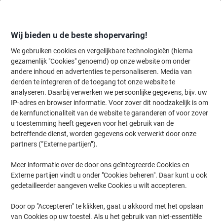
Meteen
Meteen
naar
naar
inhoud
navigatie
Wij bieden u de beste shopervaring!
We gebruiken cookies en vergelijkbare technologieën (hierna
gezamenlijk "Cookies" genoemd) op onze website om onder
Home
andere inhoud en advertenties te personaliseren. Media van
Inkt en Toner Zoekmachine
derden te integreren of de toegang tot onze website te
Zoek inkt, toner en labeltape voor uw printer
analyseren. Daarbij verwerken we persoonlijke gegevens, bijv. uw
IP-adres en browser informatie. Voor zover dit noodzakelijk is om
de kernfunctionaliteit van de website te garanderen of voor zover
Kies merk, reeks en model uit de opties hieronder
u toestemming heeft gegeven voor het gebruik van de
betreffende dienst, worden gegevens ook verwerkt door onze
HP
partners (“Externe partijen”).
Meer informatie over de door ons geïntegreerde Cookies en
Officejet Pro
Externe partijen vindt u onder "Cookies beheren". Daar kunt u ook
gedetailleerder aangeven welke Cookies u wilt accepteren.
HP Officejet Pro 8210
Door op "Accepteren" te klikken, gaat u akkoord met het opslaan
van Cookies op uw toestel. Als u het gebruik van niet-essentiële