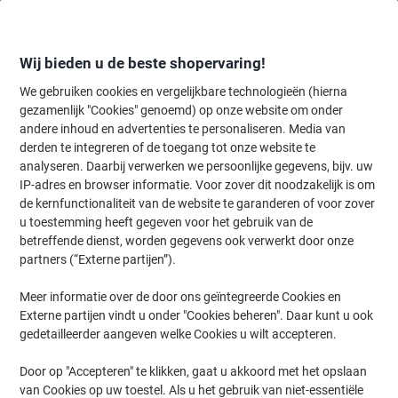
Meteen
Meteen
naar
naar
inhoud
navigatie
Wij bieden u de beste shopervaring!
We gebruiken cookies en vergelijkbare technologieën (hierna
gezamenlijk "Cookies" genoemd) op onze website om onder
Home
andere inhoud en advertenties te personaliseren. Media van
Inkt en Toner Zoekmachine
derden te integreren of de toegang tot onze website te
Zoek inkt, toner en labeltape voor uw printer
analyseren. Daarbij verwerken we persoonlijke gegevens, bijv. uw
IP-adres en browser informatie. Voor zover dit noodzakelijk is om
de kernfunctionaliteit van de website te garanderen of voor zover
Kies merk, reeks en model uit de opties hieronder
u toestemming heeft gegeven voor het gebruik van de
betreffende dienst, worden gegevens ook verwerkt door onze
HP
partners (“Externe partijen”).
Meer informatie over de door ons geïntegreerde Cookies en
Officejet
Externe partijen vindt u onder "Cookies beheren". Daar kunt u ook
gedetailleerder aangeven welke Cookies u wilt accepteren.
HP Officejet 4214
Door op "Accepteren" te klikken, gaat u akkoord met het opslaan
van Cookies op uw toestel. Als u het gebruik van niet-essentiële