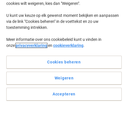
cookies wilt weigeren, kies dan "Weigeren".
Log in
om eerder opgeslagen printers en/of eerder gekochte cartridges
te tonen
U kunt uw keuze op elk gewenst moment bekijken en aanpassen
via de link "Cookies beheren" in de voettekst en zo uw
Het spijt ons, maar "HP Officejet 4214 Printer Inkt
toestemming intrekken.
Cartridges" zijn niet beschikbaar.
Toe aan een upgrade? Bekijk ons assortiment
Meer informatie over ons cookiebeleid kunt u vinden in
kantoormachines...
onze
privacyverklaring
en
cookieverklaring
.
Printers
Labelprinters
Cookies beheren
Weigeren
Accepteren