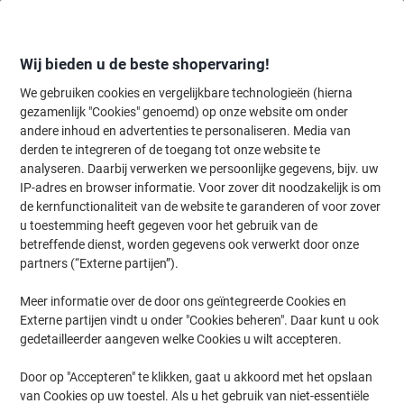
Meteen
Meteen
naar
naar
inhoud
navigatie
Wij bieden u de beste shopervaring!
We gebruiken cookies en vergelijkbare technologieën (hierna
gezamenlijk "Cookies" genoemd) op onze website om onder
Home
andere inhoud en advertenties te personaliseren. Media van
Inkt en Toner Zoekmachine
derden te integreren of de toegang tot onze website te
Zoek inkt, toner en labeltape voor uw printer
analyseren. Daarbij verwerken we persoonlijke gegevens, bijv. uw
IP-adres en browser informatie. Voor zover dit noodzakelijk is om
de kernfunctionaliteit van de website te garanderen of voor zover
Kies merk, reeks en model uit de opties hieronder
u toestemming heeft gegeven voor het gebruik van de
betreffende dienst, worden gegevens ook verwerkt door onze
HP
partners (“Externe partijen”).
Meer informatie over de door ons geïntegreerde Cookies en
Laserjet Professional P
Externe partijen vindt u onder "Cookies beheren". Daar kunt u ook
gedetailleerder aangeven welke Cookies u wilt accepteren.
HP Laserjet Professional P 1609 DN
Door op "Accepteren" te klikken, gaat u akkoord met het opslaan
van Cookies op uw toestel. Als u het gebruik van niet-essentiële