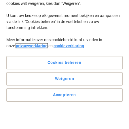
cookies wilt weigeren, kies dan "Weigeren".
Log in
om eerder opgeslagen printers en/of eerder gekochte cartridges
te tonen
U kunt uw keuze op elk gewenst moment bekijken en aanpassen
via de link "Cookies beheren" in de voettekst en zo uw
HP Laserjet Professional P 1609 DN Printer Toner Cartridges
(3)
toestemming intrekken.
Meer informatie over ons cookiebeleid kunt u vinden in
Filteren op
onze
privacyverklaring
en
cookieverklaring
.
Geschenk
HP 78A originele tonercartridge CE278A
zwart
Cookies beheren
Koop Meer,
Bespaar Meer
Weigeren
€ 99,99
Stuk
Vanaf 3 Stuks
€ 120,99 Incl. btw
Accepteren
Momenteel op voorraad
Levertijd 2-3
werkdagen
Aantal
Geschenk
Duopack