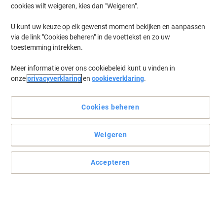
cookies wilt weigeren, kies dan "Weigeren".
Log in
om eerder opgeslagen printers en/of eerder gekochte cartridges
te tonen
U kunt uw keuze op elk gewenst moment bekijken en aanpassen
via de link "Cookies beheren" in de voettekst en zo uw
HP Laserjet Pro MFP M 426 DN Printer Toner Cartridges
(8)
toestemming intrekken.
Meer informatie over ons cookiebeleid kunt u vinden in
Filteren op
onze
privacyverklaring
en
cookieverklaring
.
Geschenk
BEST PRICE
HP 26A originele tonercartridge CF226A
zwart
Cookies beheren
Koop Meer,
Bespaar Meer
Weigeren
€ 134,99
Stuk
Vanaf 3 Stuks
€ 163,34 Incl. btw
Accepteren
Momenteel op voorraad
Vóór 15:30 uur
besteld, volgende werkdag geleverd
Aantal
Geschenk