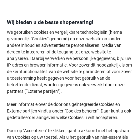
Meteen
Meteen
naar
naar
inhoud
navigatie
Wij bieden u de beste shopervaring!
We gebruiken cookies en vergelijkbare technologieën (hierna
gezamenlijk "Cookies" genoemd) op onze website om onder
Home
andere inhoud en advertenties te personaliseren. Media van
Inkt en Toner Zoekmachine
derden te integreren of de toegang tot onze website te
Zoek inkt, toner en labeltape voor uw printer
analyseren. Daarbij verwerken we persoonlijke gegevens, bijv. uw
IP-adres en browser informatie. Voor zover dit noodzakelijk is om
de kernfunctionaliteit van de website te garanderen of voor zover
Kies merk, reeks en model uit de opties hieronder
u toestemming heeft gegeven voor het gebruik van de
betreffende dienst, worden gegevens ook verwerkt door onze
HP
partners (“Externe partijen”).
Meer informatie over de door ons geïntegreerde Cookies en
Laserjet Pro MFP M
Externe partijen vindt u onder "Cookies beheren". Daar kunt u ook
gedetailleerder aangeven welke Cookies u wilt accepteren.
HP Laserjet Pro MFP M 426 DN
Door op "Accepteren" te klikken, gaat u akkoord met het opslaan
van Cookies op uw toestel. Als u het gebruik van niet-essentiële