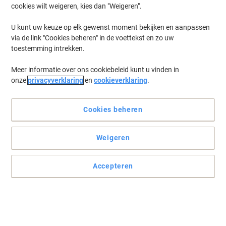
cookies wilt weigeren, kies dan "Weigeren".
Log in
om eerder opgeslagen printers en/of eerder gekochte cartridges
te tonen
U kunt uw keuze op elk gewenst moment bekijken en aanpassen
via de link "Cookies beheren" in de voettekst en zo uw
HP Laserjet Pro M 405 Printer Toner Cartridges
(5)
toestemming intrekken.
Meer informatie over ons cookiebeleid kunt u vinden in
Filteren op
onze
privacyverklaring
en
cookieverklaring
.
Geschenk
BEST PRICE
HP 59A originele tonercartridge CF259A
zwart
Cookies beheren
Koop Meer,
Bespaar Meer
Weigeren
€ 99,99
Stuk
Vanaf 3 Stuks
€ 120,99 Incl. btw
Accepteren
Momenteel op voorraad
Levertijd 2-3
werkdagen
Aantal
Eigen merk