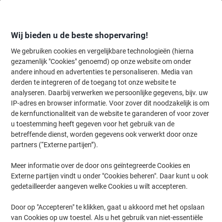
Meteen
Meteen
naar
naar
inhoud
navigatie
Wij bieden u de beste shopervaring!
We gebruiken cookies en vergelijkbare technologieën (hierna
gezamenlijk "Cookies" genoemd) op onze website om onder
Home
andere inhoud en advertenties te personaliseren. Media van
Inkt en Toner Zoekmachine
derden te integreren of de toegang tot onze website te
Zoek inkt, toner en labeltape voor uw printer
analyseren. Daarbij verwerken we persoonlijke gegevens, bijv. uw
IP-adres en browser informatie. Voor zover dit noodzakelijk is om
de kernfunctionaliteit van de website te garanderen of voor zover
Kies merk, reeks en model uit de opties hieronder
u toestemming heeft gegeven voor het gebruik van de
betreffende dienst, worden gegevens ook verwerkt door onze
HP
partners (“Externe partijen”).
Meer informatie over de door ons geïntegreerde Cookies en
Laserjet Pro M
Externe partijen vindt u onder "Cookies beheren". Daar kunt u ook
gedetailleerder aangeven welke Cookies u wilt accepteren.
HP Laserjet Pro M 405
Door op "Accepteren" te klikken, gaat u akkoord met het opslaan
van Cookies op uw toestel. Als u het gebruik van niet-essentiële