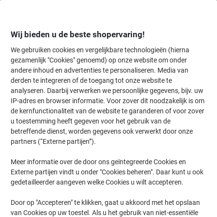
Meteen
Meteen
naar
naar
inhoud
navigatie
Wij bieden u de beste shopervaring!
We gebruiken cookies en vergelijkbare technologieën (hierna
gezamenlijk "Cookies" genoemd) op onze website om onder
Home
andere inhoud en advertenties te personaliseren. Media van
Inkt en Toner Zoekmachine
derden te integreren of de toegang tot onze website te
Zoek inkt, toner en labeltape voor uw printer
analyseren. Daarbij verwerken we persoonlijke gegevens, bijv. uw
IP-adres en browser informatie. Voor zover dit noodzakelijk is om
de kernfunctionaliteit van de website te garanderen of voor zover
Kies merk, reeks en model uit de opties hieronder
u toestemming heeft gegeven voor het gebruik van de
betreffende dienst, worden gegevens ook verwerkt door onze
HP
partners (“Externe partijen”).
Meer informatie over de door ons geïntegreerde Cookies en
Laserjet P
Externe partijen vindt u onder "Cookies beheren". Daar kunt u ook
gedetailleerder aangeven welke Cookies u wilt accepteren.
HP Laserjet P 4012
Door op "Accepteren" te klikken, gaat u akkoord met het opslaan
van Cookies op uw toestel. Als u het gebruik van niet-essentiële