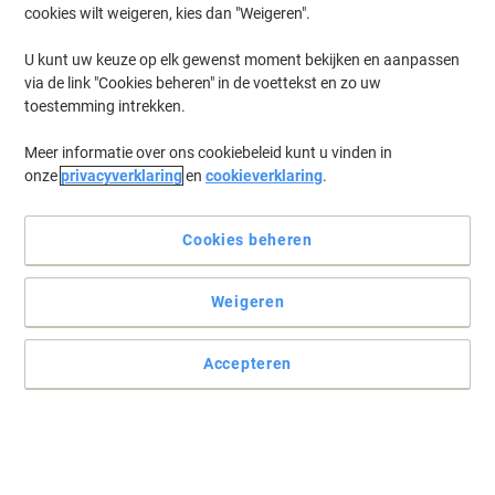
cookies wilt weigeren, kies dan "Weigeren".
Log in
om eerder opgeslagen printers en/of eerder gekochte cartridges
te tonen
U kunt uw keuze op elk gewenst moment bekijken en aanpassen
via de link "Cookies beheren" in de voettekst en zo uw
HP Laserjet P 4012 Printer Toner Cartridges
(3)
toestemming intrekken.
Meer informatie over ons cookiebeleid kunt u vinden in
Filteren op
onze
privacyverklaring
en
cookieverklaring
.
Geschenk
HP 64A originele tonercartridge CC364A
zwart
Cookies beheren
Koop Meer,
Bespaar Meer
Weigeren
€ 274,99
Stuk
Vanaf 3 Stuks
€ 332,74 Incl. btw
Accepteren
Momenteel op voorraad
Levertijd 2-3
werkdagen
Aantal
HP CB389-67901 Original