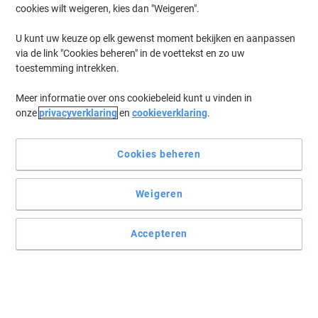
cookies wilt weigeren, kies dan "Weigeren".
Log in
om eerder opgeslagen printers en/of eerder gekochte cartridges
te tonen
U kunt uw keuze op elk gewenst moment bekijken en aanpassen
via de link "Cookies beheren" in de voettekst en zo uw
HP Laserjet Managed MFP M 527 DNM Printer Toner Cartridges
(8)
toestemming intrekken.
Meer informatie over ons cookiebeleid kunt u vinden in
Filteren op
onze
privacyverklaring
en
cookieverklaring
.
Geschenk
HP 87A originele tonercartridge CF287A
zwart
Cookies beheren
Koop Meer,
Bespaar Meer
Weigeren
€ 259,99
Stuk
Vanaf 3 Stuks
€ 314,59 Incl. btw
Accepteren
Momenteel op voorraad
Vóór 15:30 uur
besteld, volgende werkdag geleverd
Aantal
Geschenk