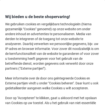
Meteen
Meteen
naar
naar
inhoud
navigatie
Wij bieden u de beste shopervaring!
We gebruiken cookies en vergelijkbare technologieën (hierna
gezamenlijk "Cookies" genoemd) op onze website om onder
Home
andere inhoud en advertenties te personaliseren. Media van
Inkt en Toner Zoekmachine
derden te integreren of de toegang tot onze website te
Zoek inkt, toner en labeltape voor uw printer
analyseren. Daarbij verwerken we persoonlijke gegevens, bijv. uw
IP-adres en browser informatie. Voor zover dit noodzakelijk is om
de kernfunctionaliteit van de website te garanderen of voor zover
Kies merk, reeks en model uit de opties hieronder
u toestemming heeft gegeven voor het gebruik van de
betreffende dienst, worden gegevens ook verwerkt door onze
HP
partners (“Externe partijen”).
Meer informatie over de door ons geïntegreerde Cookies en
Laserjet Enterprise MFP M
Externe partijen vindt u onder "Cookies beheren". Daar kunt u ook
gedetailleerder aangeven welke Cookies u wilt accepteren.
HP Laserjet Managed MFP M 527 DNM
Door op "Accepteren" te klikken, gaat u akkoord met het opslaan
van Cookies op uw toestel. Als u het gebruik van niet-essentiële