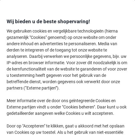
Meteen
Meteen
naar
naar
inhoud
navigatie
Wij bieden u de beste shopervaring!
We gebruiken cookies en vergelijkbare technologieën (hierna
gezamenlijk "Cookies" genoemd) op onze website om onder
Home
andere inhoud en advertenties te personaliseren. Media van
Inkt en Toner Zoekmachine
derden te integreren of de toegang tot onze website te
Zoek inkt, toner en labeltape voor uw printer
analyseren. Daarbij verwerken we persoonlijke gegevens, bijv. uw
IP-adres en browser informatie. Voor zover dit noodzakelijk is om
de kernfunctionaliteit van de website te garanderen of voor zover
Kies merk, reeks en model uit de opties hieronder
u toestemming heeft gegeven voor het gebruik van de
betreffende dienst, worden gegevens ook verwerkt door onze
HP
partners (“Externe partijen”).
Meer informatie over de door ons geïntegreerde Cookies en
Laserjet Managed E
Externe partijen vindt u onder "Cookies beheren". Daar kunt u ook
gedetailleerder aangeven welke Cookies u wilt accepteren.
HP LaserJet Managed E 62655
Door op "Accepteren" te klikken, gaat u akkoord met het opslaan
van Cookies op uw toestel. Als u het gebruik van niet-essentiële