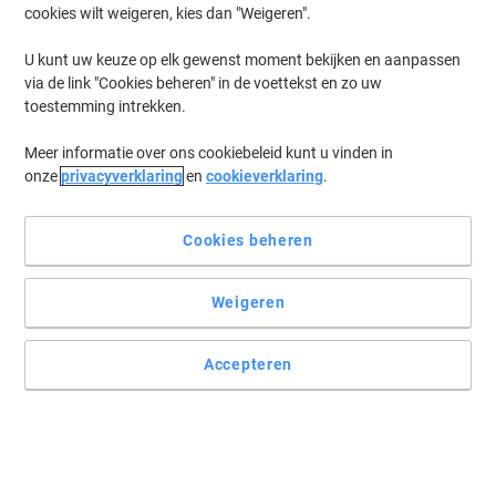
cookies wilt weigeren, kies dan "Weigeren".
Log in
om eerder opgeslagen printers en/of eerder gekochte cartridges
te tonen
U kunt uw keuze op elk gewenst moment bekijken en aanpassen
via de link "Cookies beheren" in de voettekst en zo uw
HP LaserJet Managed E 62655 Printer Toner Cartridges
(1)
toestemming intrekken.
Meer informatie over ons cookiebeleid kunt u vinden in
Filteren op
onze
privacyverklaring
en
cookieverklaring
.
HP Onderhoudskit L0H25A
Cookies beheren
Koop Meer,
Bespaar Meer
€ 449,99
Stuk
Vanaf 3 Stuks
€ 544,49 Incl. btw
Weigeren
Tijdelijk uitverkocht
Stuur mij een e-mail zodra dit artikel weer
beschikbaar is.
Accepteren
Houdt mij op de hoogte
Vorige
Volgende
1
pagina
pagina