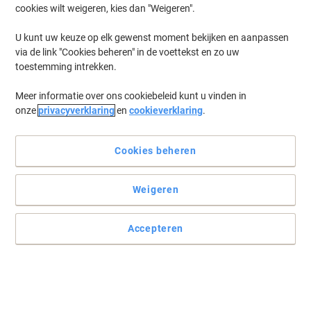
cookies wilt weigeren, kies dan "Weigeren".
Log in
om eerder opgeslagen printers en/of eerder gekochte cartridges
te tonen
U kunt uw keuze op elk gewenst moment bekijken en aanpassen
via de link "Cookies beheren" in de voettekst en zo uw
HP Laserjet Managed E 60065 DN Printer Toner Cartridges
(1)
toestemming intrekken.
Meer informatie over ons cookiebeleid kunt u vinden in
Filteren op
onze
privacyverklaring
en
cookieverklaring
.
HP Onderhoudskit L0H25A
Cookies beheren
Koop Meer,
Bespaar Meer
€ 449,99
Stuk
Vanaf 3 Stuks
€ 544,49 Incl. btw
Weigeren
Tijdelijk uitverkocht
Stuur mij een e-mail zodra dit artikel weer
beschikbaar is.
Accepteren
Houdt mij op de hoogte
Vorige
Volgende
1
pagina
pagina