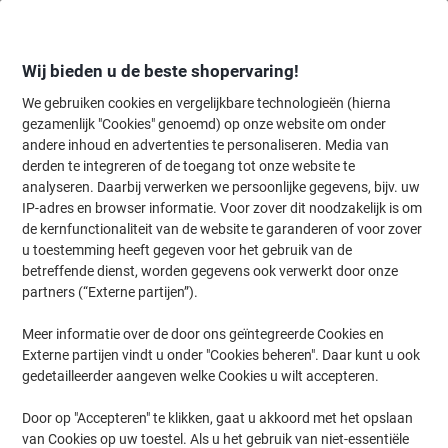
Meteen
Meteen
naar
naar
inhoud
navigatie
Wij bieden u de beste shopervaring!
We gebruiken cookies en vergelijkbare technologieën (hierna
gezamenlijk "Cookies" genoemd) op onze website om onder
Home
andere inhoud en advertenties te personaliseren. Media van
Inkt en Toner Zoekmachine
derden te integreren of de toegang tot onze website te
Zoek inkt, toner en labeltape voor uw printer
analyseren. Daarbij verwerken we persoonlijke gegevens, bijv. uw
IP-adres en browser informatie. Voor zover dit noodzakelijk is om
de kernfunctionaliteit van de website te garanderen of voor zover
Kies merk, reeks en model uit de opties hieronder
u toestemming heeft gegeven voor het gebruik van de
betreffende dienst, worden gegevens ook verwerkt door onze
HP
partners (“Externe partijen”).
Meer informatie over de door ons geïntegreerde Cookies en
Laserjet Managed E
Externe partijen vindt u onder "Cookies beheren". Daar kunt u ook
gedetailleerder aangeven welke Cookies u wilt accepteren.
HP Laserjet Managed E 60065 DN
Door op "Accepteren" te klikken, gaat u akkoord met het opslaan
van Cookies op uw toestel. Als u het gebruik van niet-essentiële