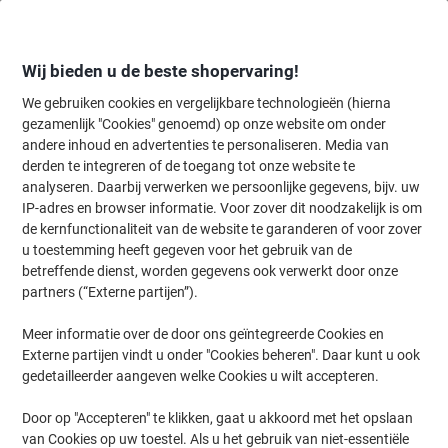
Meteen
Meteen
naar
naar
inhoud
navigatie
Wij bieden u de beste shopervaring!
We gebruiken cookies en vergelijkbare technologieën (hierna
gezamenlijk "Cookies" genoemd) op onze website om onder
Home
andere inhoud en advertenties te personaliseren. Media van
Inkt en Toner Zoekmachine
derden te integreren of de toegang tot onze website te
Zoek inkt, toner en labeltape voor uw printer
analyseren. Daarbij verwerken we persoonlijke gegevens, bijv. uw
IP-adres en browser informatie. Voor zover dit noodzakelijk is om
de kernfunctionaliteit van de website te garanderen of voor zover
Kies merk, reeks en model uit de opties hieronder
u toestemming heeft gegeven voor het gebruik van de
betreffende dienst, worden gegevens ook verwerkt door onze
HP
partners (“Externe partijen”).
Meer informatie over de door ons geïntegreerde Cookies en
Laserjet M
Externe partijen vindt u onder "Cookies beheren". Daar kunt u ook
gedetailleerder aangeven welke Cookies u wilt accepteren.
HP Laserjet M 110 W
Door op "Accepteren" te klikken, gaat u akkoord met het opslaan
van Cookies op uw toestel. Als u het gebruik van niet-essentiële