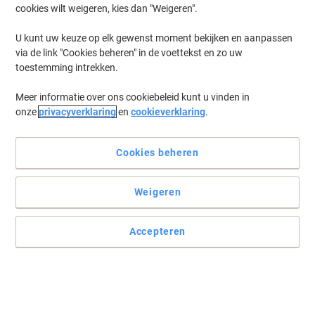
cookies wilt weigeren, kies dan "Weigeren".
Log in
om eerder opgeslagen printers en/of eerder gekochte cartridges
te tonen
U kunt uw keuze op elk gewenst moment bekijken en aanpassen
via de link "Cookies beheren" in de voettekst en zo uw
HP Laserjet M 110 W Printer Toner Cartridges
(1)
toestemming intrekken.
Meer informatie over ons cookiebeleid kunt u vinden in
Filteren op
onze
privacyverklaring
en
cookieverklaring
.
HP Tonercartridge Origineel W1420A
Zwart
Cookies beheren
Slechts
€ 62,49
Stuk
Weigeren
€ 75,61 Incl. btw
Momenteel op voorraad
Vóór 17:00 uur
besteld, bezorging binnen 2-5 werkdagen
Accepteren
Verzonden door externe leverancier
Aantal
Vorige
Volgende
1