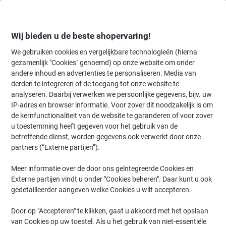
Meteen
Meteen
naar
naar
inhoud
navigatie
Wij bieden u de beste shopervaring!
We gebruiken cookies en vergelijkbare technologieën (hierna
gezamenlijk "Cookies" genoemd) op onze website om onder
Home
andere inhoud en advertenties te personaliseren. Media van
Inkt en Toner Zoekmachine
derden te integreren of de toegang tot onze website te
Zoek inkt, toner en labeltape voor uw printer
analyseren. Daarbij verwerken we persoonlijke gegevens, bijv. uw
IP-adres en browser informatie. Voor zover dit noodzakelijk is om
de kernfunctionaliteit van de website te garanderen of voor zover
Kies merk, reeks en model uit de opties hieronder
u toestemming heeft gegeven voor het gebruik van de
betreffende dienst, worden gegevens ook verwerkt door onze
HP
partners (“Externe partijen”).
Meer informatie over de door ons geïntegreerde Cookies en
Laserjet Enterprise MFP M
Externe partijen vindt u onder "Cookies beheren". Daar kunt u ook
gedetailleerder aangeven welke Cookies u wilt accepteren.
HP Laserjet Enterprise MFP M 725 Z Plus
Door op "Accepteren" te klikken, gaat u akkoord met het opslaan
van Cookies op uw toestel. Als u het gebruik van niet-essentiële