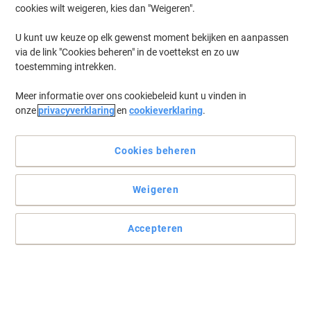
cookies wilt weigeren, kies dan "Weigeren".
Log in
om eerder opgeslagen printers en/of eerder gekochte cartridges
te tonen
U kunt uw keuze op elk gewenst moment bekijken en aanpassen
via de link "Cookies beheren" in de voettekst en zo uw
HP Laserjet Enterprise MFP M 725 Z Plus Printer Toner Cartridges
(3)
toestemming intrekken.
Meer informatie over ons cookiebeleid kunt u vinden in
Filteren op
onze
privacyverklaring
en
cookieverklaring
.
HP 14X originele tonercartridge CF214X
zwart
Cookies beheren
Koop Meer,
Bespaar Meer
€ 369,99
Stuk
Vanaf 3 Stuks
Weigeren
€ 447,69 Incl. btw
Momenteel op voorraad
Vóór 17:00 uur
besteld, bezorging binnen 2-5 werkdagen
Accepteren
Verzonden door externe leverancier
Aantal
HP M725 Original Onderhoudskit