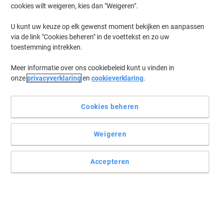
cookies wilt weigeren, kies dan "Weigeren".
Log in
om eerder opgeslagen printers en/of eerder gekochte cartridges
te tonen
U kunt uw keuze op elk gewenst moment bekijken en aanpassen
via de link "Cookies beheren" in de voettekst en zo uw
HP Laserjet 3320 Printer Toner Cartridges
(2)
toestemming intrekken.
Meer informatie over ons cookiebeleid kunt u vinden in
Filteren op
onze
privacyverklaring
en
cookieverklaring
.
Geschenk
Eigen merk
Viking 15X compatibele HP
tonercartridge C7115X zwart
Cookies beheren
Koop Meer,
Bespaar Meer
Weigeren
€ 52,79
Stuk
Vanaf 3 Stuks
€ 63,88 Incl. btw
Accepteren
Momenteel op voorraad
Levertijd 2-3
werkdagen
Aantal
Geschenk
Eigen merk