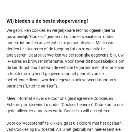
Meteen
Meteen
naar
naar
inhoud
navigatie
Wij bieden u de beste shopervaring!
We gebruiken cookies en vergelijkbare technologieën (hierna
gezamenlijk "Cookies" genoemd) op onze website om onder
Home
andere inhoud en advertenties te personaliseren. Media van
Inkt en Toner Zoekmachine
derden te integreren of de toegang tot onze website te
Zoek inkt, toner en labeltape voor uw printer
analyseren. Daarbij verwerken we persoonlijke gegevens, bijv. uw
IP-adres en browser informatie. Voor zover dit noodzakelijk is om
de kernfunctionaliteit van de website te garanderen of voor zover
Kies merk, reeks en model uit de opties hieronder
u toestemming heeft gegeven voor het gebruik van de
betreffende dienst, worden gegevens ook verwerkt door onze
HP
partners (“Externe partijen”).
Meer informatie over de door ons geïntegreerde Cookies en
Laserjet
Externe partijen vindt u onder "Cookies beheren". Daar kunt u ook
gedetailleerder aangeven welke Cookies u wilt accepteren.
HP Laserjet 3320
Door op "Accepteren" te klikken, gaat u akkoord met het opslaan
van Cookies op uw toestel. Als u het gebruik van niet-essentiële