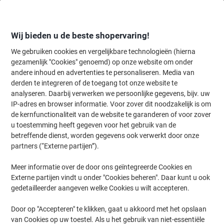
Meteen
Meteen
naar
naar
inhoud
navigatie
Wij bieden u de beste shopervaring!
We gebruiken cookies en vergelijkbare technologieën (hierna
gezamenlijk "Cookies" genoemd) op onze website om onder
Home
andere inhoud en advertenties te personaliseren. Media van
Inkt en Toner Zoekmachine
derden te integreren of de toegang tot onze website te
Zoek inkt, toner en labeltape voor uw printer
analyseren. Daarbij verwerken we persoonlijke gegevens, bijv. uw
IP-adres en browser informatie. Voor zover dit noodzakelijk is om
de kernfunctionaliteit van de website te garanderen of voor zover
Kies merk, reeks en model uit de opties hieronder
u toestemming heeft gegeven voor het gebruik van de
betreffende dienst, worden gegevens ook verwerkt door onze
HP
partners (“Externe partijen”).
Meer informatie over de door ons geïntegreerde Cookies en
Laserjet
Externe partijen vindt u onder "Cookies beheren". Daar kunt u ook
gedetailleerder aangeven welke Cookies u wilt accepteren.
HP Laserjet 3036
Door op "Accepteren" te klikken, gaat u akkoord met het opslaan
van Cookies op uw toestel. Als u het gebruik van niet-essentiële