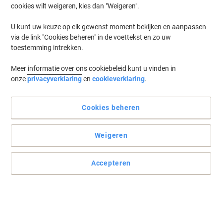
cookies wilt weigeren, kies dan "Weigeren".
Log in
om eerder opgeslagen printers en/of eerder gekochte cartridges
te tonen
U kunt uw keuze op elk gewenst moment bekijken en aanpassen
via de link "Cookies beheren" in de voettekst en zo uw
HP Laserjet 3036 Printer Toner Cartridges
(4)
toestemming intrekken.
Meer informatie over ons cookiebeleid kunt u vinden in
Filteren op
onze
privacyverklaring
en
cookieverklaring
.
Geschenk
HP 12A originele tonercartridge Q2612A
zwart
Cookies beheren
Koop Meer,
Bespaar Meer
Weigeren
€ 104,99
Stuk
Vanaf 3 Stuks
€ 127,04 Incl. btw
Accepteren
Momenteel op voorraad
Vóór 15:30 uur
besteld, volgende werkdag geleverd
Aantal
Geschenk
Duopack