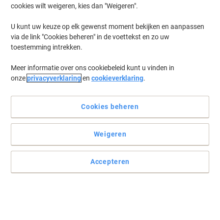
cookies wilt weigeren, kies dan "Weigeren".
Log in
om eerder opgeslagen printers en/of eerder gekochte cartridges
te tonen
U kunt uw keuze op elk gewenst moment bekijken en aanpassen
via de link "Cookies beheren" in de voettekst en zo uw
HP Laserjet 2420 D Printer Toner Cartridges
(2)
toestemming intrekken.
Meer informatie over ons cookiebeleid kunt u vinden in
Filteren op
onze
privacyverklaring
en
cookieverklaring
.
Geschenk
Eigen merk
Viking 11A compatibele HP
tonercartridge Q6511A zwart
Cookies beheren
Koop Meer,
Bespaar Meer
Weigeren
€ 76,99
Stuk
Vanaf 3 Stuks
€ 93,16 Incl. btw
Accepteren
Tijdelijk uitverkocht
Geschenk
Eigen merk
Viking 11X Compatibel HP
Tonercartridge Q6511X Zwart