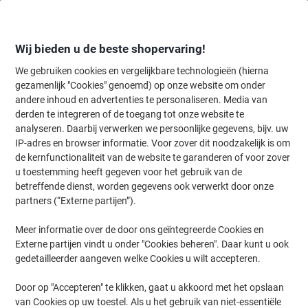
Meteen
Meteen
naar
naar
inhoud
navigatie
Wij bieden u de beste shopervaring!
We gebruiken cookies en vergelijkbare technologieën (hierna
gezamenlijk "Cookies" genoemd) op onze website om onder
Home
andere inhoud en advertenties te personaliseren. Media van
Inkt en Toner Zoekmachine
derden te integreren of de toegang tot onze website te
Zoek inkt, toner en labeltape voor uw printer
analyseren. Daarbij verwerken we persoonlijke gegevens, bijv. uw
IP-adres en browser informatie. Voor zover dit noodzakelijk is om
de kernfunctionaliteit van de website te garanderen of voor zover
Kies merk, reeks en model uit de opties hieronder
u toestemming heeft gegeven voor het gebruik van de
betreffende dienst, worden gegevens ook verwerkt door onze
HP
partners (“Externe partijen”).
Meer informatie over de door ons geïntegreerde Cookies en
Laserjet
Externe partijen vindt u onder "Cookies beheren". Daar kunt u ook
gedetailleerder aangeven welke Cookies u wilt accepteren.
HP Laserjet 2420 D
Door op "Accepteren" te klikken, gaat u akkoord met het opslaan
van Cookies op uw toestel. Als u het gebruik van niet-essentiële