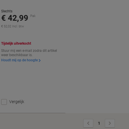
Slechts
€ 42,99
Pak
€ 52,02 Incl. btw
Tijdelijk uitverkocht
Stuur mij een e-mail zodra dit artikel
weer beschikbaar is.
Houdt mij op de hoogte
Vergelijk
Vorige
Volgende
1
pagina
pagina