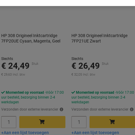
HP 308 Origineel Inktcartridge
HP 308 Origineel Inktcartridge
7FP20UE Cyaan, Magenta, Geel
7FP21UE Zwart
Slechts
Slechts
€ 24,49
€ 26,49
Stuk
Stuk
€ 29,63 Incl. btw
€ 32,05 Incl. btw
Momenteel op voorraad
Vóór 17:00
Momenteel op voorraad
Vóór 17:00
uur besteld, bezorging binnen 2-4
uur besteld, bezorging binnen 2-4
werkdagen
werkdagen
Verzonden door externe leverancier
Verzonden door externe leverancier
Aantal
Aantal
Aan een lijst toevoegen
Aan een lijst toevoegen
In winkelwagen
In winkelwagen