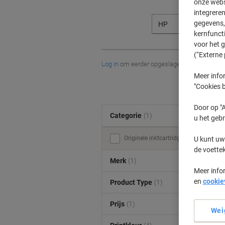
onze webs
integreren
gegevens, 
HP
kernfunct
voor het 
(“Externe 
Log in
om eerder opgeslagen printers en/of 
Meer infor
"Cookies b
Door op "A
Categorie
(1)
u het gebr
Originele inktcartridges (4)
U kunt uw
de voette
Merk
(1)
Meer info
en
cookie
Product Type
(1)
Prijs
(1)
Wei