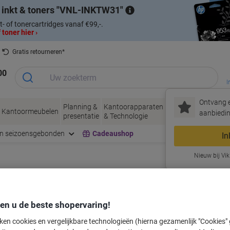
 inkt & toners
VNL-INKTW31
t- of tonercartridges vanaf €99,-.
 toner hier ›
Gratis retourneren*
00
I
Ontvang e
Planning &
Kantoorapparaten
Inkt &
Papier, Env
Kantoormeubelen
aanbiedin
presentatie
& Technologie
Toner
& Verpakke
en seizoensgebonden
Cadeaushop
In
Nieuw bij Vik
labeltape voor uw printer
den u de beste shopervaring!
Kies merk, reeks en model uit de opties hieronder
ken cookies en vergelijkbare technologieën (hierna gezamenlijk "Cookies