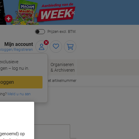
Close
Prijzen excl. BTW.
Mijn account
nloggen/Registreren
xclusieve
eloppen
Organiseren
Kantoorartikelen
gen – log nu in.
n
& Archiveren
Snel bestellen met artikelnummer
loggen
ing?
Meld u nu aan
" genoemd) op