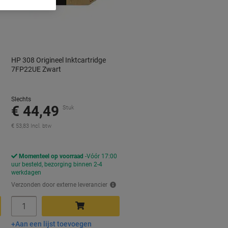
HP 308 Origineel Inktcartridge
7FP22UE Zwart
Slechts
€ 44,49
Stuk
€ 53,83 Incl. btw
Momenteel op voorraad
Vóór 17:00
uur besteld, bezorging binnen 2-4
werkdagen
Verzonden door externe leverancier
Aantal
Aan een lijst toevoegen
In winkelwagen