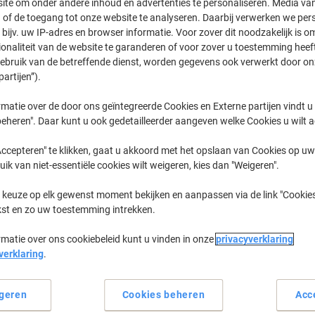
ite om onder andere inhoud en advertenties te personaliseren. Media van
 of de toegang tot onze website te analyseren. Daarbij verwerken we pers
bijv. uw IP-adres en browser informatie. Voor zover dit noodzakelijk is o
Envy
HP Envy 61
ionaliteit van de website te garanderen of voor zover u toestemming hee
gebruik van de betreffende dienst, worden gegevens ook verwerkt door on
partijen”).
eerder gekochte cartridges te tonen
matie over de door ons geïntegreerde Cookies en Externe partijen vindt u
eheren". Daar kunt u ook gedetailleerder aangeven welke Cookies u wilt 
HP Envy 6122 e Printer Inkt Cartridge
ccepteren" te klikken, gaat u akkoord met het opslaan van Cookies op uw 
Sorteer op:
uik van niet-essentiële cookies wilt weigeren, kies dan "Weigeren".
 keuze op elk gewenst moment bekijken en aanpassen via de link "Cookies
kst en zo uw toestemming intrekken.
rmatie over ons cookiebeleid kunt u vinden in onze
privacyverklaring
verklaring
.
geren
Cookies beheren
Acc