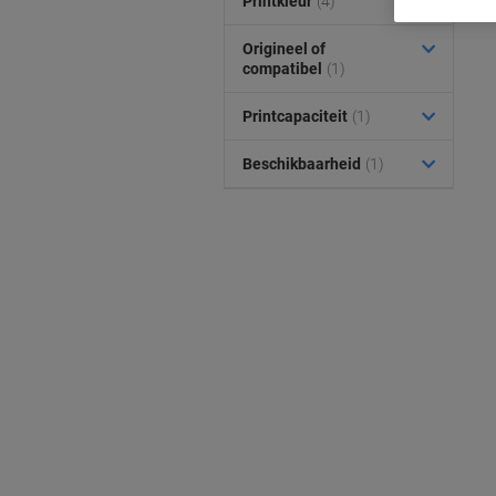
Printkleur
(4)
Origineel of
compatibel
(1)
Printcapaciteit
(1)
Beschikbaarheid
(1)