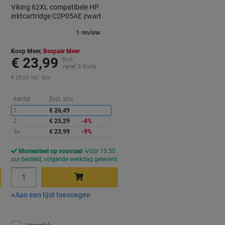
Viking 62XL compatibele HP
inktcartridge C2P05AE zwart
Koop Meer,
Bespaar Meer
€ 23,99
Stuk
Vanaf 3 Stuks
€ 29,03 Incl. btw
orting
Korting
Aantal
Excl. btw
1
€ 26,49
2
€ 25,29
-4%
3+
€ 23,99
-9%
Momenteel op voorraad
Vóór 15:30
d
uur besteld, volgende werkdag geleverd
Aantal
Aan een lijst toevoegen
In winkelwagen