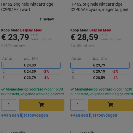
HP 62 originele inktcartridge
HP 62 originele inktcartridge
C2P04AE zwart
C2P06AE cyaan, magenta, geel
Koop Meer,
Bespaar Meer
Koop Meer,
Bespaar Meer
€ 23,79
€ 28,59
Stuk
Stuk
Vanaf 3 Stuks
Vanaf 3 Stuks
€ 28,79 Incl. btw
€ 34,59 Incl. btw
Korting
K
Aantal
Excl. btw
Aantal
Excl. btw
1
€ 24,99
1
€ 29,79
2
€ 24,39
-2%
2
€ 29,19
-2%
3+
€ 23,79
-4%
3+
€ 28,59
-4%
Momenteel op voorraad
Vóór 15:30
Momenteel op voorraad
Vóór 15:30
uur besteld, volgende werkdag geleverd
uur besteld, volgende werkdag gelever
Aantal
Aantal
Aan een lijst toevoegen
Aan een lijst toevoegen
In winkelwagen
In winkelwagen