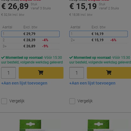
€ 26,89
€ 15,19
Stuk
Stuk
Vanaf 3 Stuks
Vanaf 2 Stuks
€ 32,54 Incl. btw
€ 18,38 Incl. btw
Korting
K
Aantal
Excl. btw
Aantal
Excl. btw
1
€ 29,79
1
€ 16,19
2
€ 28,39
-4%
2+
€ 15,19
-6%
3+
€ 26,89
-9%
Momenteel op voorraad
Vóór 15:30
Momenteel op voorraad
Vóór 15:30
uur besteld, volgende werkdag geleverd
uur besteld, volgende werkdag gelever
Aantal
Aantal
Aan een lijst toevoegen
Aan een lijst toevoegen
In winkelwagen
In winkelwagen
Vergelijk
Vergelijk