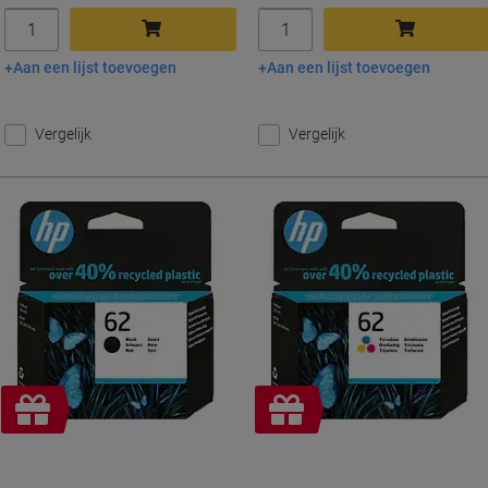
Aantal
Aantal
Aan een lijst toevoegen
Aan een lijst toevoegen
In winkelwagen
In winkelwagen
Vergelijk
Vergelijk
Geschenk
Geschenk