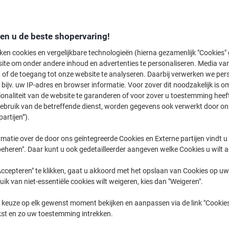
Envy
HP Envy 56
den u de beste shopervaring!
ken cookies en vergelijkbare technologieën (hierna gezamenlijk "Cookies
ite om onder andere inhoud en advertenties te personaliseren. Media van
eerder gekochte cartridges te tonen
 of de toegang tot onze website te analyseren. Daarbij verwerken we pers
bijv. uw IP-adres en browser informatie. Voor zover dit noodzakelijk is o
HP Envy 5644 E-AIO Printer Inkt Cart
ionaliteit van de website te garanderen of voor zover u toestemming hee
gebruik van de betreffende dienst, worden gegevens ook verwerkt door on
partijen”).
Sorteer op:
matie over de door ons geïntegreerde Cookies en Externe partijen vindt u
eheren". Daar kunt u ook gedetailleerder aangeven welke Cookies u wilt 
ccepteren" te klikken, gaat u akkoord met het opslaan van Cookies op uw 
uik van niet-essentiële cookies wilt weigeren, kies dan "Weigeren".
 keuze op elk gewenst moment bekijken en aanpassen via de link "Cookies
kst en zo uw toestemming intrekken.