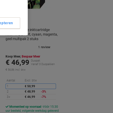
Geschenk
epteren
HP 62 originele inktcartridge
N9J71AE zwart, cyaan, magenta,
geel multipak 2 stuks
Koop Meer,
Bespaar Meer
€ 46,99
Duopak
Vanaf 3 Duopakken
€ 56,86 Incl. btw
orting
Korting
Aantal
Excl. btw
1
€ 50,99
2
€ 48,99
-3%
3+
€ 46,99
-7%
Momenteel op voorraad
Vóór 15:30
d
uur besteld, volgende werkdag geleverd