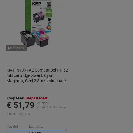
Multipack
KMP N9J71AE Compatibel HP 62
Inktcartridge Zwart, Cyan,
Magenta, Geel 2 Stuks Multipack
Koop Meer,
Bespaar Meer
€ 51,79
Multipak
Vanaf 3 Multipakken
€ 62,67 Incl. btw
orting
Korting
Aantal
Excl. btw