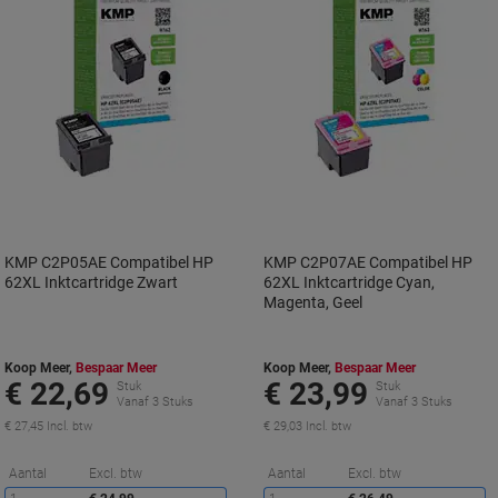
KMP C2P05AE Compatibel HP
KMP C2P07AE Compatibel HP
62XL Inktcartridge Zwart
62XL Inktcartridge Cyan,
Magenta, Geel
Koop Meer,
Bespaar Meer
Koop Meer,
Bespaar Meer
€ 22,69
€ 23,99
Stuk
Stuk
Vanaf 3 Stuks
Vanaf 3 Stuks
€ 27,45 Incl. btw
€ 29,03 Incl. btw
Korting
K
Aantal
Excl. btw
Aantal
Excl. btw