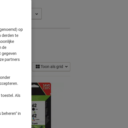
44 E-AIO
" genoemd) op
 derden te
oonlijke
m de
ridges
ft gegeven
(16)
ze partners
Toon als grid
 onder
accepteren.
toestel. Als
 beheren" in