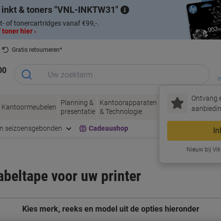
 inkt & toners
VNL-INKTW31
t- of tonercartridges vanaf €99,-.
 toner hier ›
Gratis retourneren*
00
I
Ontvang e
Planning &
Kantoorapparaten
Inkt &
Papier, Env
Kantoormeubelen
aanbiedin
presentatie
& Technologie
Toner
& Verpakke
en seizoensgebonden
Cadeaushop
In
Nieuw bij Vik
labeltape voor uw printer
Kies merk, reeks en model uit de opties hieronder