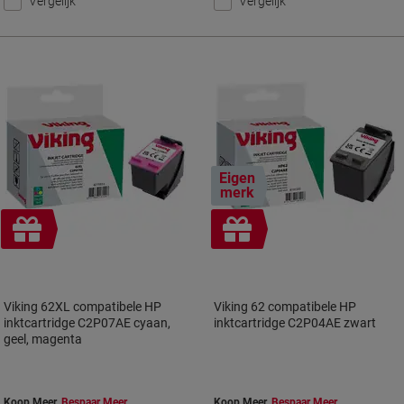
Vergelijk
Vergelijk
Eigen
merk
Geschenk
Geschenk
Viking 62XL compatibele HP
Viking 62 compatibele HP
inktcartridge C2P07AE cyaan,
inktcartridge C2P04AE zwart
geel, magenta
Koop Meer,
Bespaar Meer
Koop Meer,
Bespaar Meer