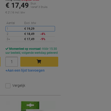
€ 17,49
Stuk
Vanaf 3 Stuks
€ 21,16 Incl. btw
orting
Korting
Aantal
Excl. btw
1
€ 19,29
2
€ 18,49
-4%
3+
€ 17,49
-9%
Momenteel op voorraad
Vóór 15:30
d
uur besteld, volgende werkdag geleverd
Aantal
Aan een lijst toevoegen
In winkelwagen
Vergelijk