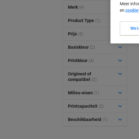
Meer info
Merk
(4)
en
cookie
Product Type
(1)
Wei
Prijs
(3)
Basiskleur
(2)
Printkleur
(4)
Origineel of
compatibel
(2)
Milieu-eisen
(1)
Printcapaciteit
(2)
Beschikbaarheid
(1)