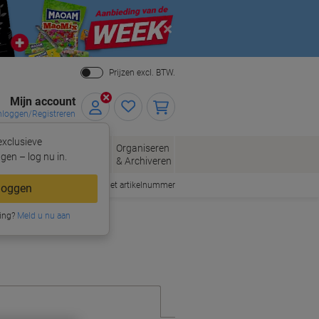
Close
Prijzen excl. BTW.
Mijn account
nloggen/Registreren
xclusieve
eloppen
Organiseren
Kantoorartikelen
gen – log nu in.
n
& Archiveren
Snel bestellen met artikelnummer
loggen
ing?
Meld u nu aan