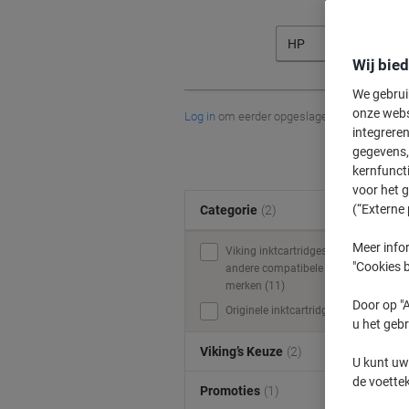
HP
Wij bie
We gebrui
onze webs
Log in
om eerder opgeslagen printers en/of 
integreren
gegevens, 
kernfunct
voor het 
(“Externe 
Categorie
(2)
Meer infor
Viking inktcartridges &
"Cookies b
andere compatibele
merken (11)
Door op "A
Originele inktcartridges (5)
u het gebr
Viking’s Keuze
(2)
U kunt uw
de voette
Promoties
(1)