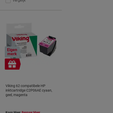
Vergelijk
Eigen
merk
Geschenk
Viking 62 compatibele HP
inktcartridge C2P06AE cyaan,
geel, magenta
Koop Meer,
Bespaar Meer