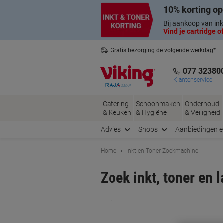
Meteen
Meteen
10% korting op
naar
naar
inhoud
navigatie
Bij aankoop van ink
Vind je cartridge of
Gratis bezorging de volgende werkdag*
Nederlandse klantenservice
077 32380
Klantenservice
Catering
Schoonmaken
Onderhoud
& Keuken
& Hygiëne
& Veiligheid
Advies
Shops
Aanbiedingen 
Home
Inkt en Toner Zoekmachine
Zoek inkt, toner en 