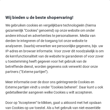
Meteen
Meteen
naar
naar
inhoud
navigatie
Wij bieden u de beste shopervaring!
We gebruiken cookies en vergelijkbare technologieën (hierna
gezamenlijk "Cookies" genoemd) op onze website om onder
Home
andere inhoud en advertenties te personaliseren. Media van
Inkt en Toner Zoekmachine
derden te integreren of de toegang tot onze website te
Zoek inkt, toner en labeltape voor uw printer
analyseren. Daarbij verwerken we persoonlijke gegevens, bijv. uw
IP-adres en browser informatie. Voor zover dit noodzakelijk is om
de kernfunctionaliteit van de website te garanderen of voor zover
Kies merk, reeks en model uit de opties hieronder
u toestemming heeft gegeven voor het gebruik van de
betreffende dienst, worden gegevens ook verwerkt door onze
HP
partners (“Externe partijen”).
Meer informatie over de door ons geïntegreerde Cookies en
Deskjet
Externe partijen vindt u onder "Cookies beheren". Daar kunt u ook
gedetailleerder aangeven welke Cookies u wilt accepteren.
HP Deskjet 870 CSE
Door op "Accepteren" te klikken, gaat u akkoord met het opslaan
van Cookies op uw toestel. Als u het gebruik van niet-essentiële