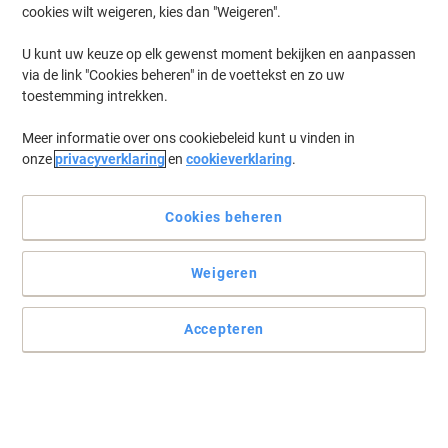
cookies wilt weigeren, kies dan "Weigeren".
Log in
om eerder opgeslagen printers en/of eerder gekochte cartridges
te tonen
U kunt uw keuze op elk gewenst moment bekijken en aanpassen
via de link "Cookies beheren" in de voettekst en zo uw
HP Deskjet 870 CSE Printer Inkt Cartridges
(2)
toestemming intrekken.
Meer informatie over ons cookiebeleid kunt u vinden in
Filteren op
onze
privacyverklaring
en
cookieverklaring
.
Geschenk
HP 45 originele inktcartridge 51645AE
zwart
Cookies beheren
Koop Meer,
Bespaar Meer
Weigeren
€ 75,49
Stuk
Vanaf 3 Stuks
€ 91,34 Incl. btw
Accepteren
Momenteel op voorraad
Vóór 15:30 uur
besteld, volgende werkdag geleverd
Aantal
OWA 45 Compatibel HP Inktcartridge