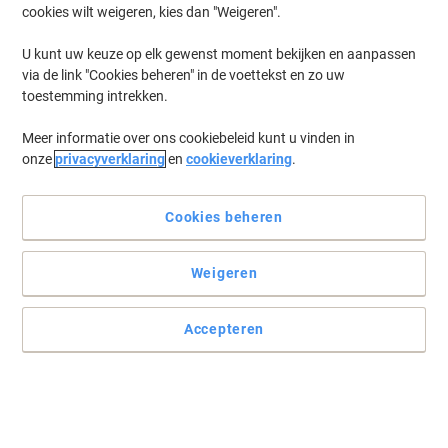
cookies wilt weigeren, kies dan "Weigeren".
Log in
om eerder opgeslagen printers en/of eerder gekochte cartridges
te tonen
U kunt uw keuze op elk gewenst moment bekijken en aanpassen
via de link "Cookies beheren" in de voettekst en zo uw
HP Deskjet 750 C Printer Inkt Cartridges
(2)
toestemming intrekken.
Meer informatie over ons cookiebeleid kunt u vinden in
Filteren op
onze
privacyverklaring
en
cookieverklaring
.
Geschenk
HP 45 originele inktcartridge 51645AE
zwart
Cookies beheren
Koop Meer,
Bespaar Meer
Weigeren
€ 75,49
Stuk
Vanaf 3 Stuks
€ 91,34 Incl. btw
Accepteren
Momenteel op voorraad
Vóór 15:30 uur
besteld, volgende werkdag geleverd
Aantal
OWA 45 Compatibel HP Inktcartridge