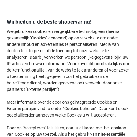
Meteen
Meteen
naar
naar
inhoud
navigatie
Wij bieden u de beste shopervaring!
We gebruiken cookies en vergelijkbare technologieën (hierna
gezamenlijk "Cookies" genoemd) op onze website om onder
Home
andere inhoud en advertenties te personaliseren. Media van
Inkt en Toner Zoekmachine
derden te integreren of de toegang tot onze website te
Zoek inkt, toner en labeltape voor uw printer
analyseren. Daarbij verwerken we persoonlijke gegevens, bijv. uw
IP-adres en browser informatie. Voor zover dit noodzakelijk is om
de kernfunctionaliteit van de website te garanderen of voor zover
Kies merk, reeks en model uit de opties hieronder
u toestemming heeft gegeven voor het gebruik van de
betreffende dienst, worden gegevens ook verwerkt door onze
HP
partners (“Externe partijen”).
Meer informatie over de door ons geïntegreerde Cookies en
Deskjet
Externe partijen vindt u onder "Cookies beheren". Daar kunt u ook
gedetailleerder aangeven welke Cookies u wilt accepteren.
HP Deskjet 750 C
Door op "Accepteren" te klikken, gaat u akkoord met het opslaan
van Cookies op uw toestel. Als u het gebruik van niet-essentiële