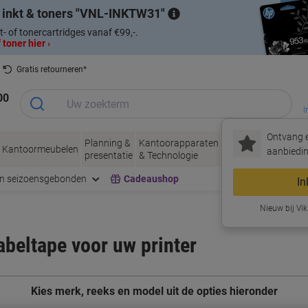
 inkt & toners
VNL-INKTW31
t- of tonercartridges vanaf €99,-.
 toner hier ›
Gratis retourneren*
00
I
Ontvang e
Planning &
Kantoorapparaten
Inkt &
Papier, Env
Kantoormeubelen
aanbiedin
presentatie
& Technologie
Toner
& Verpakke
en seizoensgebonden
Cadeaushop
In
Nieuw bij Vik
labeltape voor uw printer
Kies merk, reeks en model uit de opties hieronder