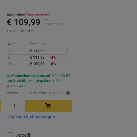
Koop Meer,
Bespaar Meer
€ 109,99
Stuk
Vanaf 3 Stuks
€ 133,09 Incl. btw
orting
Korting
Aantal
Excl. btw
1
€ 119,99
2
€ 114,99
-4%
3+
€ 109,99
-8%
Momenteel op voorraad
Vóór 23:59
uur besteld, bezorging binnen 3-5
werkdagen
Verzonden door externe leverancier
Aantal
Aan een lijst toevoegen
In winkelwagen
Vergelijk