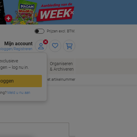
Close
Prijzen excl. BTW.
Mijn account
nloggen/Registreren
xclusieve
eloppen
Organiseren
Kantoorartikelen
gen – log nu in.
n
& Archiveren
Snel bestellen met artikelnummer
loggen
ing?
Meld u nu aan