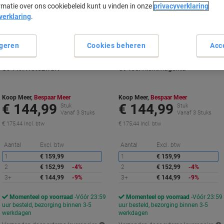
rmatie over ons cookiebeleid kunt u vinden in onze
privacyverklaring
verklaring
.
geren
Cookies beheren
Acc
HP 70 originele inktcartridge
HP 70 originele inktcartridge
C9449A fotozwart
C9455A lichtmagenta
Koop Meer,
Bespaar Meer
Koop Meer,
Bespaar Meer
€ 144,99
€ 144,99
Stuk
Stuk
Vanaf 3 Stuks
Vanaf 3 Stuks
€ 175,44 Incl. btw
€ 175,44 Incl. btw
Korting
K
Aantal
Excl. btw
Aantal
Excl. btw
1
€ 159,99
1
€ 159,99
2
€ 152,99
-4%
2
€ 152,99
-4%
3+
€ 144,99
-9%
3+
€ 144,99
-9%
Momenteel op voorraad
Vóór 23:59
Momenteel op voorraad
Vóór 23:59
uur besteld, bezorging binnen 3-5
uur besteld, bezorging binnen 3-5
werkdagen
werkdagen