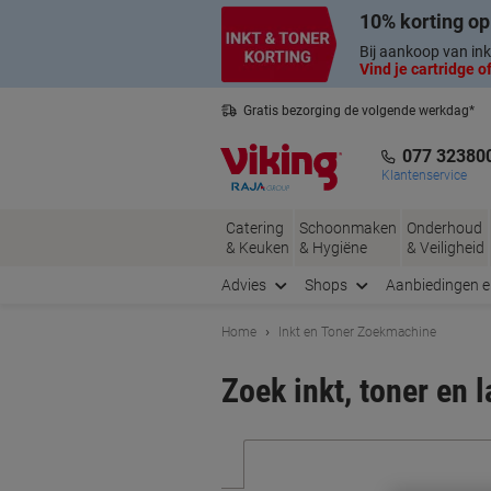
Meteen
Meteen
10% korting op
naar
naar
inhoud
navigatie
Bij aankoop van ink
Vind je cartridge of
Gratis bezorging de volgende werkdag*
Nederlandse klantenservice
077 32380
Klantenservice
Catering
Schoonmaken
Onderhoud
& Keuken
& Hygiëne
& Veiligheid
Advies
Shops
Aanbiedingen 
Home
Inkt en Toner Zoekmachine
Zoek inkt, toner en 