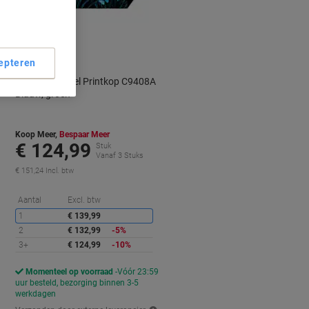
Multipack
epteren
HP 70 Origineel Printkop C9408A
Blauw, groen
Koop Meer,
Bespaar Meer
€ 124,99
Stuk
Vanaf 3 Stuks
€ 151,24 Incl. btw
orting
Korting
Aantal
Excl. btw
1
€ 139,99
2
€ 132,99
-5%
3+
€ 124,99
-10%
Momenteel op voorraad
Vóór 23:59
uur besteld, bezorging binnen 3-5
werkdagen