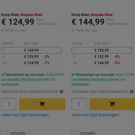
Koop Meer,
Bespaar Meer
Koop Meer,
Bespaar Meer
€ 124,99
€ 144,99
Stuk
Stuk
Vanaf 3 Stuks
Vanaf 3 Stuks
€ 151,24 Incl. btw
€ 175,44 Incl. btw
Korting
K
Aantal
Excl. btw
Aantal
Excl. btw
1
€ 134,99
1
€ 159,99
2
€ 129,99
-3%
2
€ 152,99
-4%
3+
€ 124,99
-7%
3+
€ 144,99
-9%
Momenteel op voorraad
Vóór 23:59
Momenteel op voorraad
Vóór 23:59
uur besteld, bezorging binnen 3-5
uur besteld, bezorging binnen 3-5
werkdagen
werkdagen
Verzonden door externe leverancier
Verzonden door externe leverancier
Aantal
Aantal
Aan een lijst toevoegen
Aan een lijst toevoegen
In winkelwagen
In winkelwagen
Vergelijk
Vergelijk