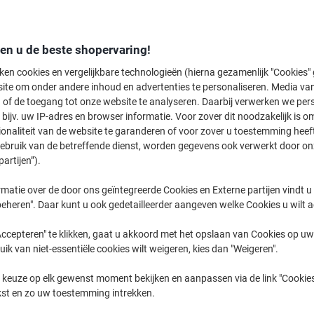
Designjet Z
HP Designje
den u de beste shopervaring!
ken cookies en vergelijkbare technologieën (hierna gezamenlijk "Cookies
ite om onder andere inhoud en advertenties te personaliseren. Media van
eerder gekochte cartridges te tonen
 of de toegang tot onze website te analyseren. Daarbij verwerken we pers
bijv. uw IP-adres en browser informatie. Voor zover dit noodzakelijk is o
HP Designjet Z 3200 (24)
ionaliteit van de website te garanderen of voor zover u toestemming hee
(17)
gebruik van de betreffende dienst, worden gegevens ook verwerkt door on
partijen”).
Sorteer op:
matie over de door ons geïntegreerde Cookies en Externe partijen vindt u
eheren". Daar kunt u ook gedetailleerder aangeven welke Cookies u wilt 
ccepteren" te klikken, gaat u akkoord met het opslaan van Cookies op uw 
uik van niet-essentiële cookies wilt weigeren, kies dan "Weigeren".
 keuze op elk gewenst moment bekijken en aanpassen via de link "Cookies
kst en zo uw toestemming intrekken.