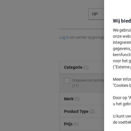
HP
Wij bie
We gebrui
onze webs
Log in
om eerder opgeslagen printers en/of 
integreren
gegevens, 
kernfunct
voor het 
(“Externe 
Categorie
(1)
Meer infor
Originele inktcartridges
"Cookies b
(17)
Door op "A
Merk
(1)
u het gebr
Product Type
(2)
U kunt uw
de voette
Prijs
(1)