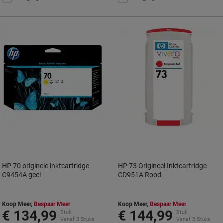
HP 70 originele inktcartridge
HP 73 Origineel Inktcartridge
C9454A geel
CD951A Rood
Koop Meer,
Bespaar Meer
Koop Meer,
Bespaar Meer
€ 134,99
€ 144,99
Stuk
Stuk
Vanaf 3 Stuks
Vanaf 3 Stuks