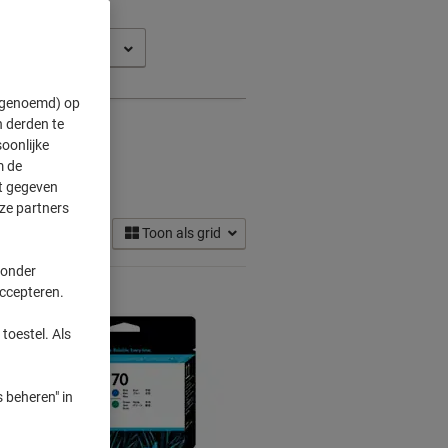
t Z 3200 (24)
" genoemd) op
 derden te
oonlijke
m de
ft gegeven
ze partners
Toon als grid
 onder
accepteren.
toestel. Als
 beheren" in