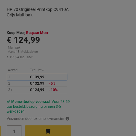
HP 70 Origineel Printkop C9410A
Grijs Multipak
Koop Meer,
Bespaar Meer
€ 124,99
Multipak
Vanaf 3 Multipakken
€ 151,24 Incl. btw
orting
Korting
Aantal
Excl. btw
1
€ 139,99
2
€ 132,99
-5%
3+
€ 124,99
-10%
Momenteel op voorraad
Vóór 23:59
uur besteld, bezorging binnen 3-5
werkdagen
Verzonden door externe leverancier
Aantal