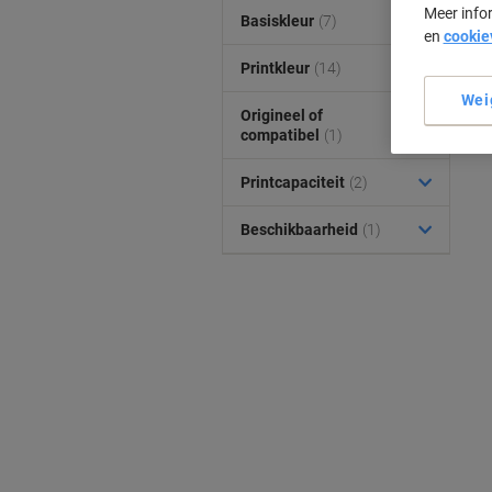
Meer info
Basiskleur
(7)
en
cookie
Printkleur
(14)
Wei
Origineel of
compatibel
(1)
Printcapaciteit
(2)
Beschikbaarheid
(1)