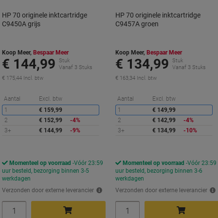
HP 70 originele inktcartridge
HP 70 originele inktcartridge
C9450A grijs
C9457A groen
Koop Meer,
Bespaar Meer
Koop Meer,
Bespaar Meer
€ 144,99
€ 134,99
Stuk
Stuk
Vanaf 3 Stuks
Vanaf 3 Stuks
€ 175,44 Incl. btw
€ 163,34 Incl. btw
Korting
K
Aantal
Excl. btw
Aantal
Excl. btw
1
€ 159,99
1
€ 149,99
2
€ 152,99
-4%
2
€ 142,99
-4%
3+
€ 144,99
-9%
3+
€ 134,99
-10%
Momenteel op voorraad
Vóór 23:59
Momenteel op voorraad
Vóór 23:59
uur besteld, bezorging binnen 3-5
uur besteld, bezorging binnen 3-6
werkdagen
werkdagen
Verzonden door externe leverancier
Verzonden door externe leverancier
Aantal
Aantal