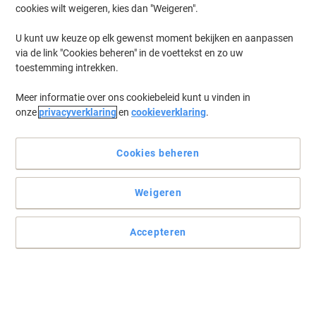
cookies wilt weigeren, kies dan "Weigeren".
Log in
om eerder opgeslagen printers en/of eerder gekochte cartridges
te tonen
U kunt uw keuze op elk gewenst moment bekijken en aanpassen
via de link "Cookies beheren" in de voettekst en zo uw
HP Designjet 500 PS Plus (42)
(1)
toestemming intrekken.
Meer informatie over ons cookiebeleid kunt u vinden in
Filteren op
onze
privacyverklaring
en
cookieverklaring
.
Geschenk
Eigen merk
Viking 10 compatibele HP inktcartridge
C4844A zwart
Cookies beheren
Koop Meer,
Bespaar Meer
Weigeren
€ 7,99
Stuk
Vanaf 2 Stuks
€ 9,67 Incl. btw
Accepteren
Momenteel op voorraad
Levertijd 2-3
werkdagen
Aantal
Vorige
Volgende
1