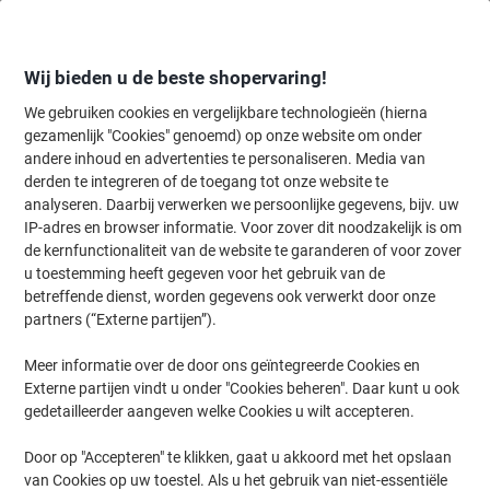
Meteen
Meteen
naar
naar
inhoud
navigatie
Wij bieden u de beste shopervaring!
We gebruiken cookies en vergelijkbare technologieën (hierna
gezamenlijk "Cookies" genoemd) op onze website om onder
Home
andere inhoud en advertenties te personaliseren. Media van
Inkt en Toner Zoekmachine
derden te integreren of de toegang tot onze website te
Zoek inkt, toner en labeltape voor uw printer
analyseren. Daarbij verwerken we persoonlijke gegevens, bijv. uw
IP-adres en browser informatie. Voor zover dit noodzakelijk is om
de kernfunctionaliteit van de website te garanderen of voor zover
Kies merk, reeks en model uit de opties hieronder
u toestemming heeft gegeven voor het gebruik van de
betreffende dienst, worden gegevens ook verwerkt door onze
HP
partners (“Externe partijen”).
Meer informatie over de door ons geïntegreerde Cookies en
Designjet
Externe partijen vindt u onder "Cookies beheren". Daar kunt u ook
gedetailleerder aangeven welke Cookies u wilt accepteren.
HP Designjet 500 PS Plus (42)
Door op "Accepteren" te klikken, gaat u akkoord met het opslaan
van Cookies op uw toestel. Als u het gebruik van niet-essentiële