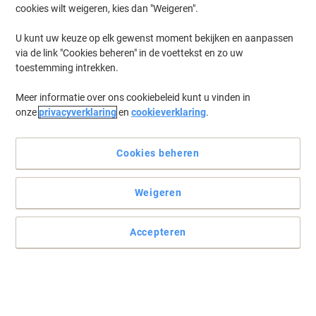
cookies wilt weigeren, kies dan "Weigeren".
Log in
om eerder opgeslagen printers en/of eerder gekochte cartridges
te tonen
U kunt uw keuze op elk gewenst moment bekijken en aanpassen
via de link "Cookies beheren" in de voettekst en zo uw
General G 1800 Printer Inkt Cartridges
(1)
toestemming intrekken.
Meer informatie over ons cookiebeleid kunt u vinden in
Filteren op
onze
privacyverklaring
en
cookieverklaring
.
Epson ERC-09 Original Zwart Lint
C43S015354
Cookies beheren
Koop Meer,
Bespaar Meer
€ 2,79
Stuk
Vanaf 3 Stuks
Weigeren
€ 3,38 Incl. btw
Momenteel op voorraad
Vóór 15:30 uur
besteld, volgende werkdag geleverd
Accepteren
Aantal
Vorige
Volgende
1
pagina
pagina