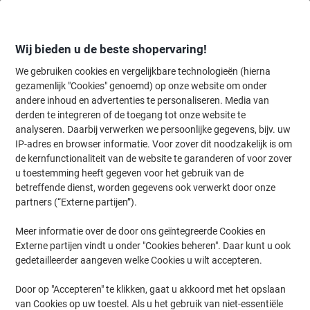
Meteen
Meteen
naar
naar
inhoud
navigatie
Wij bieden u de beste shopervaring!
We gebruiken cookies en vergelijkbare technologieën (hierna
gezamenlijk "Cookies" genoemd) op onze website om onder
Home
andere inhoud en advertenties te personaliseren. Media van
Inkt en Toner Zoekmachine
derden te integreren of de toegang tot onze website te
Zoek inkt, toner en labeltape voor uw printer
analyseren. Daarbij verwerken we persoonlijke gegevens, bijv. uw
IP-adres en browser informatie. Voor zover dit noodzakelijk is om
de kernfunctionaliteit van de website te garanderen of voor zover
Kies merk, reeks en model uit de opties hieronder
u toestemming heeft gegeven voor het gebruik van de
betreffende dienst, worden gegevens ook verwerkt door onze
General
partners (“Externe partijen”).
Meer informatie over de door ons geïntegreerde Cookies en
G
Externe partijen vindt u onder "Cookies beheren". Daar kunt u ook
gedetailleerder aangeven welke Cookies u wilt accepteren.
General G 1800
Door op "Accepteren" te klikken, gaat u akkoord met het opslaan
van Cookies op uw toestel. Als u het gebruik van niet-essentiële