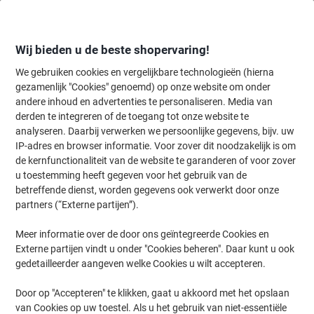
Meteen
Meteen
naar
naar
inhoud
navigatie
Wij bieden u de beste shopervaring!
We gebruiken cookies en vergelijkbare technologieën (hierna
gezamenlijk "Cookies" genoemd) op onze website om onder
Home
andere inhoud en advertenties te personaliseren. Media van
Inkt en Toner Zoekmachine
derden te integreren of de toegang tot onze website te
Zoek inkt, toner en labeltape voor uw printer
analyseren. Daarbij verwerken we persoonlijke gegevens, bijv. uw
IP-adres en browser informatie. Voor zover dit noodzakelijk is om
de kernfunctionaliteit van de website te garanderen of voor zover
Kies merk, reeks en model uit de opties hieronder
u toestemming heeft gegeven voor het gebruik van de
betreffende dienst, worden gegevens ook verwerkt door onze
Fujitsu
partners (“Externe partijen”).
Meer informatie over de door ons geïntegreerde Cookies en
FI
Externe partijen vindt u onder "Cookies beheren". Daar kunt u ook
gedetailleerder aangeven welke Cookies u wilt accepteren.
Fujitsu FI-4120 C
Door op "Accepteren" te klikken, gaat u akkoord met het opslaan
van Cookies op uw toestel. Als u het gebruik van niet-essentiële