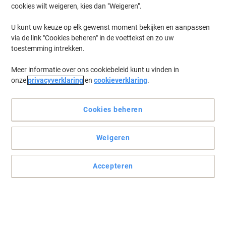
cookies wilt weigeren, kies dan "Weigeren".
Log in
om eerder opgeslagen printers en/of eerder gekochte cartridges
te tonen
U kunt uw keuze op elk gewenst moment bekijken en aanpassen
via de link "Cookies beheren" in de voettekst en zo uw
Fujitsu FI-4120 C Printer Inkt Cartridges
(1)
toestemming intrekken.
Meer informatie over ons cookiebeleid kunt u vinden in
Filteren op
onze
privacyverklaring
en
cookieverklaring
.
HP C6602A Origineel Inktcartridge
C6602A Zwart
Cookies beheren
Koop Meer,
Bespaar Meer
€ 19,99
Stuk
Vanaf 3 Stuks
Weigeren
€ 24,19 Incl. btw
Momenteel op voorraad
Vóór 17:00 uur
besteld, bezorging binnen 2-5 werkdagen
Accepteren
Verzonden door externe leverancier
Aantal
Vorige
Volgende
1