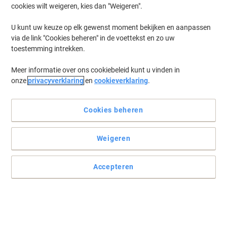
cookies wilt weigeren, kies dan "Weigeren".
Log in
om eerder opgeslagen printers en/of eerder gekochte cartridges
te tonen
U kunt uw keuze op elk gewenst moment bekijken en aanpassen
via de link "Cookies beheren" in de voettekst en zo uw
Epson WorkForce Enterprise AM-C 6000 Printer Inkt Cartridges
(4)
toestemming intrekken.
Meer informatie over ons cookiebeleid kunt u vinden in
Filteren op
onze
privacyverklaring
en
cookieverklaring
.
Epson Origineel Inktcartridge
C13T08G200 Cyaan
Cookies beheren
Slechts
€ 289,99
Stuk
Weigeren
€ 350,89 Incl. btw
Tijdelijk uitverkocht
Stuur mij een e-mail zodra dit artikel weer
Accepteren
beschikbaar is.
Houdt mij op de hoogte
Epson Origineel Inktcartridge