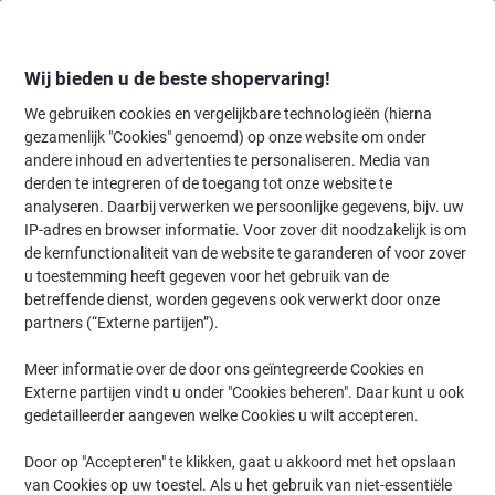
Meteen
Meteen
naar
naar
inhoud
navigatie
Wij bieden u de beste shopervaring!
We gebruiken cookies en vergelijkbare technologieën (hierna
gezamenlijk "Cookies" genoemd) op onze website om onder
Home
andere inhoud en advertenties te personaliseren. Media van
Inkt en Toner Zoekmachine
derden te integreren of de toegang tot onze website te
Zoek inkt, toner en labeltape voor uw printer
analyseren. Daarbij verwerken we persoonlijke gegevens, bijv. uw
IP-adres en browser informatie. Voor zover dit noodzakelijk is om
de kernfunctionaliteit van de website te garanderen of voor zover
Kies merk, reeks en model uit de opties hieronder
u toestemming heeft gegeven voor het gebruik van de
betreffende dienst, worden gegevens ook verwerkt door onze
Epson
partners (“Externe partijen”).
Meer informatie over de door ons geïntegreerde Cookies en
WorkForce Enterprise AM-C
Externe partijen vindt u onder "Cookies beheren". Daar kunt u ook
gedetailleerder aangeven welke Cookies u wilt accepteren.
Epson WorkForce Enterprise AM-C 6000
Door op "Accepteren" te klikken, gaat u akkoord met het opslaan
van Cookies op uw toestel. Als u het gebruik van niet-essentiële