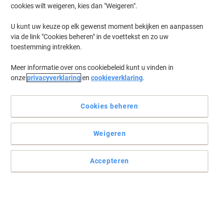
cookies wilt weigeren, kies dan "Weigeren".
Log in
om eerder opgeslagen printers en/of eerder gekochte cartridges
te tonen
U kunt uw keuze op elk gewenst moment bekijken en aanpassen
via de link "Cookies beheren" in de voettekst en zo uw
Epson Stylus Office BX 510 Printer Inkt Cartridges
(6)
toestemming intrekken.
Meer informatie over ons cookiebeleid kunt u vinden in
Filteren op
onze
privacyverklaring
en
cookieverklaring
.
Geschenk
Epson T0715 Origineel Inktcartridge
C13T07154012 Zwart, cyaan, magenta,
Cookies beheren
geel Multipack 4 Stuks
Weigeren
Koop Meer,
Bespaar Meer
€ 53,79
Multipak
Vanaf 3 Multipakken
€ 65,09 Incl. btw
Accepteren
Momenteel op voorraad
Vóór 15:30 uur
besteld, volgende werkdag geleverd
Aantal