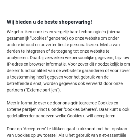
Meteen
Meteen
naar
naar
inhoud
navigatie
Wij bieden u de beste shopervaring!
We gebruiken cookies en vergelijkbare technologieën (hierna
gezamenlijk "Cookies" genoemd) op onze website om onder
Home
andere inhoud en advertenties te personaliseren. Media van
Inkt en Toner Zoekmachine
derden te integreren of de toegang tot onze website te
Zoek inkt, toner en labeltape voor uw printer
analyseren. Daarbij verwerken we persoonlijke gegevens, bijv. uw
IP-adres en browser informatie. Voor zover dit noodzakelijk is om
de kernfunctionaliteit van de website te garanderen of voor zover
Kies merk, reeks en model uit de opties hieronder
u toestemming heeft gegeven voor het gebruik van de
betreffende dienst, worden gegevens ook verwerkt door onze
Epson
partners (“Externe partijen”).
Meer informatie over de door ons geïntegreerde Cookies en
Stylus Office BX
Externe partijen vindt u onder "Cookies beheren". Daar kunt u ook
gedetailleerder aangeven welke Cookies u wilt accepteren.
Epson Stylus Office BX 510
Door op "Accepteren" te klikken, gaat u akkoord met het opslaan
van Cookies op uw toestel. Als u het gebruik van niet-essentiële